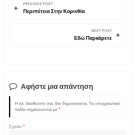
Π
PREVIOUS POST
Περιπέτεια Στην Κορινθία
λ
ο
NEXT POST
Εδώ Παρκάρετε
ή
γ
η
σ
Αφήστε μια απάντηση
η
Η ηλ. διεύθυνση σας δεν δημοσιεύεται.
Τα υποχρεωτικά
ά
πεδία σημειώνονται με
*
ρ
Σχόλιο
*