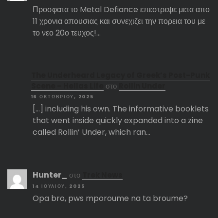
Προσφατα το Metal Defiance επεστρεψε μετα απο
11 χρονια απουσιας και συνεχιζει την πορεια του με
το νεο 20ο τευχος!…
The Underheard Legacy of Greek’s Post-Punk
Scene – Hellas Life
στο
Rollin Under
16 ΟΚΤΩΒΡΊΟΥ, 2025
[…] including his own. The informative booklets
that went inside quickly expanded into a zine
called Rollin’ Under, which ran…
Hunter_
στο
Trek News
14 ΙΟΥΛΊΟΥ, 2025
Opa bro, pws mporoume na ta broume?