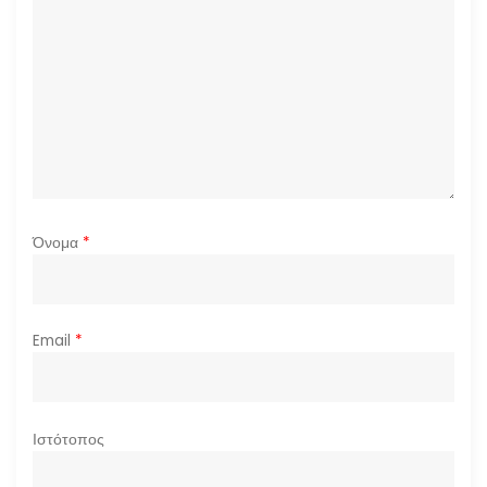
θ
ρ
ω
ν
Όνομα
*
Email
*
Ιστότοπος