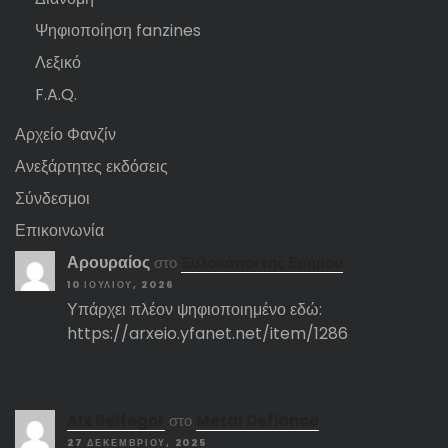
Ψηφιοποίηση fanzines
Λεξικό
F.A.Q.
Αρχείο Φανζίν
Ανεξάρτητες εκδόσεις
Σύνδεσμοι
Επικοινωνία
Αρουραίος
στο
Ξυλοκόποι της Ερήμου
10 ΙΟΥΛΊΟΥ, 2026
Υπάρχει πλέον ψηφιοποιημένο εδώ:
https://arxeio.yfanet.net/item/1286
Αlx Belfegor
στο
Metal Defiance
27 ΔΕΚΕΜΒΡΊΟΥ, 2025