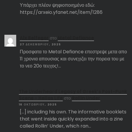
Υπάρχει πλέον ψηφιοποιημένο εδώ:
https://arxeio.yfanet.net/item/1286
Αlx Belfegor
στο
Metal Defiance
27 ΔΕΚΕΜΒΡΊΟΥ, 2025
Προσφατα το Metal Defiance επεστρεψε μετα απο
11 χρονια απουσιας και συνεχιζει την πορεια του με
το νεο 20ο τευχος!…
The Underheard Legacy of Greek’s Post-Punk
Scene – Hellas Life
στο
Rollin Under
16 ΟΚΤΩΒΡΊΟΥ, 2025
[…] including his own. The informative booklets
that went inside quickly expanded into a zine
called Rollin’ Under, which ran…