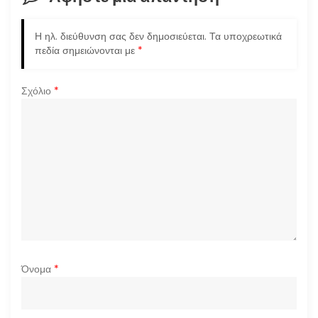
η
Η ηλ. διεύθυνση σας δεν δημοσιεύεται.
Τα υποχρεωτικά
ά
πεδία σημειώνονται με
*
ρ
Σχόλιο
*
θ
ρ
ω
ν
Όνομα
*