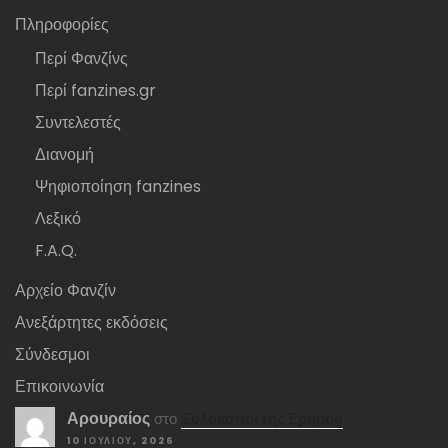
Πληροφορίες
Περί Φανζίνς
Περί fanzines.gr
Συντελεστές
Διανομή
Ψηφιοποίηση fanzines
Λεξικό
F.A.Q.
Αρχείο Φανζίν
Ανεξάρτητες εκδόσεις
Σύνδεσμοι
Επικοινωνία
Αρουραίος
στο
Ξυλοκόποι της Ερήμου
10 ΙΟΥΛΊΟΥ, 2026