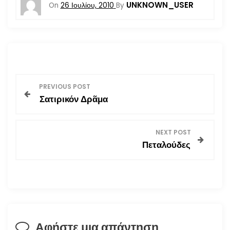
UNKNOWN_USER
On
26 Ιουλίου, 2010
By
Π
PREVIOUS POST
Σατιρικόν Δρᾶμα
λ
ο
NEXT POST
Πεταλούδες
ή
γ
η
σ
Αφήστε μια απάντηση