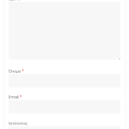
θ
ρ
ω
ν
Όνομα
*
Email
*
Ιστότοπος