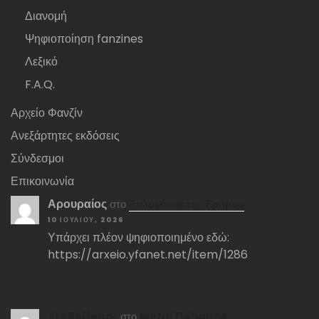
Διανομή
Ψηφιοποίηση fanzines
Λεξικό
F.A.Q.
Αρχείο Φανζίν
Ανεξάρτητες εκδόσεις
Σύνδεσμοι
Επικοινωνία
Αρουραίος
στο
Ξυλοκόποι της Ερήμου
10 ΙΟΥΛΊΟΥ, 2026
Υπάρχει πλέον ψηφιοποιημένο εδώ:
https://arxeio.yfanet.net/item/1286
Αlx Belfegor
στο
Metal Defiance