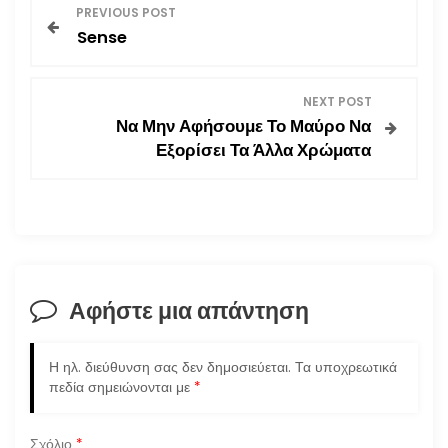
Π
PREVIOUS POST
Sense
λ
ο
NEXT POST
Να Μην Αφήσουμε Το Μαύρο Να
ή
Εξορίσει Τα Άλλα Χρώματα
γ
η
σ
Αφήστε μια απάντηση
η
ά
Η ηλ. διεύθυνση σας δεν δημοσιεύεται.
Τα υποχρεωτικά
πεδία σημειώνονται με
*
ρ
Σχόλιο
*