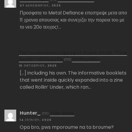
27 ΔΕΚΕΜΒΡΊΟΥ, 2025
Προσφατα το Metal Defiance επεστρεψε μετα απο
11 χρονια απουσιας και συνεχιζει την πορεια του με
το νεο 20ο τευχος!…
The Underheard Legacy of Greek’s Post-Punk
Scene – Hellas Life
στο
Rollin Under
16 ΟΚΤΩΒΡΊΟΥ, 2025
[…] including his own. The informative booklets
that went inside quickly expanded into a zine
called Rollin’ Under, which ran…
Hunter_
στο
Trek News
14 ΙΟΥΛΊΟΥ, 2025
Opa bro, pws mporoume na ta broume?