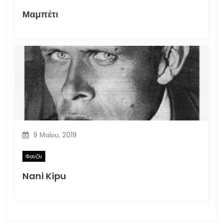
Μαμπέτι
9 Μαΐου, 2019
Φανζίν
Nani Kipu