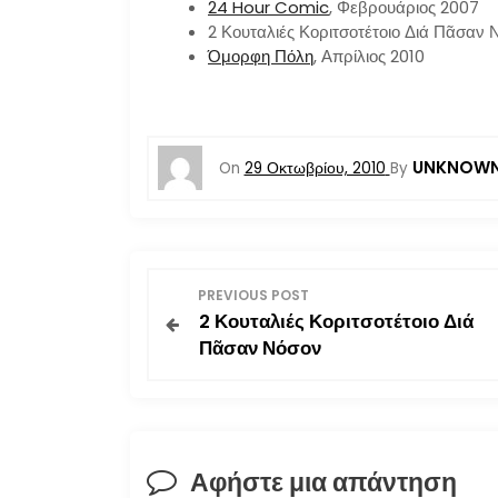
24 Hour Comic
, Φεβρουάριος 2007
2 Κουταλιές Κοριτσοτέτοιο Διά Πᾶσαν 
Όμορφη Πόλη
, Απρίλιος 2010
UNKNOWN
On
29 Οκτωβρίου, 2010
By
Π
PREVIOUS POST
2 Κουταλιές Κοριτσοτέτοιο Διά
λ
Πᾶσαν Νόσον
ο
ή
Αφήστε μια απάντηση
γ