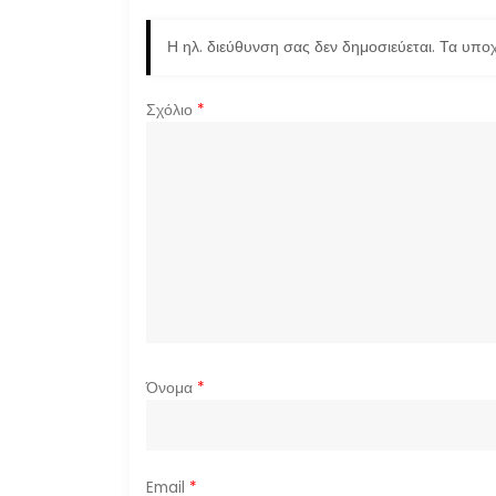
η
Η ηλ. διεύθυνση σας δεν δημοσιεύεται.
Τα υποχ
σ
Σχόλιο
*
η
ά
ρ
θ
ρ
ω
Όνομα
*
ν
Email
*