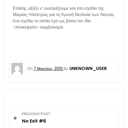
Επίσης, αξίζει ν’ ανατρέξουμε και στο σχέδιο της
Μαρίας-Ηλέκτρας για τη Χρυσή Νεολαία των Ναυτία,
ένα σχέδιο το οποίο έχει ως βάση τον ίδιο
-πεοκέφαλο- συμβολισμό.
UNKNOWN_USER
On
7 Μαρτίου, 2013
By
Π
PREVIOUS POST
No Exit #6
λ