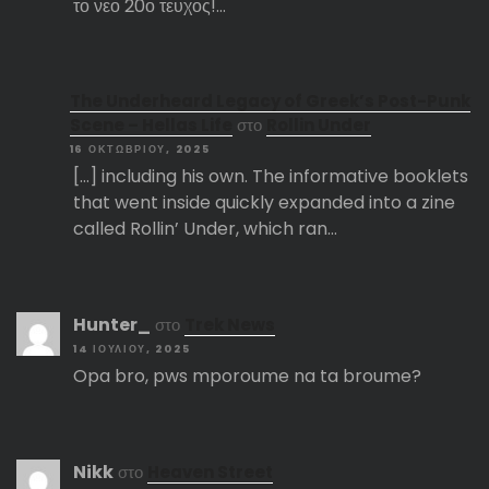
το νεο 20ο τευχος!…
The Underheard Legacy of Greek’s Post-Punk
Scene – Hellas Life
στο
Rollin Under
16 ΟΚΤΩΒΡΊΟΥ, 2025
[…] including his own. The informative booklets
that went inside quickly expanded into a zine
called Rollin’ Under, which ran…
Hunter_
στο
Trek News
14 ΙΟΥΛΊΟΥ, 2025
Opa bro, pws mporoume na ta broume?
Nikk
στο
Heaven Street