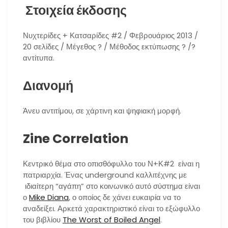
Στοιχεία έκδοσης
Νυχτερίδες + Κατσαρίδες #2 / Φεβρουάριος 2013 /
20 σελίδες / Μέγεθος ? / Μέθοδος εκτύπωσης ? /?
αντίτυπα.
Διανομή
Άνευ αντιτίμου, σε χάρτινη και ψηφιακή μορφή.
Zine Correlation
Κεντρικό θέμα στο οπισθόφυλλο του Ν+Κ#2 είναι η
πατριαρχία. Ένας underground καλλιτέχνης με
ιδιαίτερη “αγάπη” στο κοινωνικό αυτό σύστημα είναι
ο
Mike Diana
, ο οποίος δε χάνει ευκαιρία να το
αναδείξει. Αρκετά χαρακτηριστικό είναι το εξώφυλλο
του βιβλίου
The Worst of Boiled Angel
.