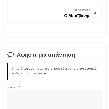
ο
NEXT POST
Ο Μπαϊβάνης
ή
γ
η
σ
Αφήστε μια απάντηση
η
Η ηλ. διεύθυνση σας δεν δημοσιεύεται.
Τα υποχρεωτικά
ά
πεδία σημειώνονται με
*
ρ
Σχόλιο
*
θ
ρ