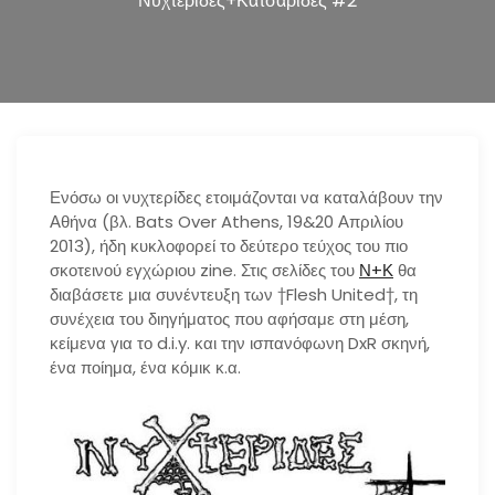
Νυχτερίδες+Κατσαρίδες #2
n
Ενόσω οι νυχτερίδες ετοιμάζονται να καταλάβουν την
Αθήνα (βλ. Bats Over Athens, 19&20 Απριλίου
2013), ήδη κυκλοφορεί το δεύτερο τεύχος του πιο
σκοτεινού εγχώριου zine. Στις σελίδες του
Ν+Κ
θα
διαβάσετε μια συνέντευξη των †Flesh United†, τη
συνέχεια του διηγήματος που αφήσαμε στη μέση,
κείμενα για το d.i.y. και την ισπανόφωνη DxR σκηνή,
ένα ποίημα, ένα κόμικ κ.α.