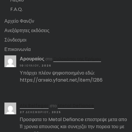
F.A.Q.
Αρχείο Φανζίν
Ανεξάρτητες εκδόσεις
Σύνδεσμοι
Επικοινωνία
Αρουραίος
στο
Ξυλοκόποι της Ερήμου
10 ΙΟΥΛΊΟΥ, 2026
Υπάρχει πλέον ψηφιοποιημένο εδώ:
https://arxeio.yfanet.net/item/1286
Αlx Belfegor
στο
Metal Defiance
27 ΔΕΚΕΜΒΡΊΟΥ, 2025
Προσφατα το Metal Defiance επεστρεψε μετα απο
11 χρονια απουσιας και συνεχιζει την πορεια του με