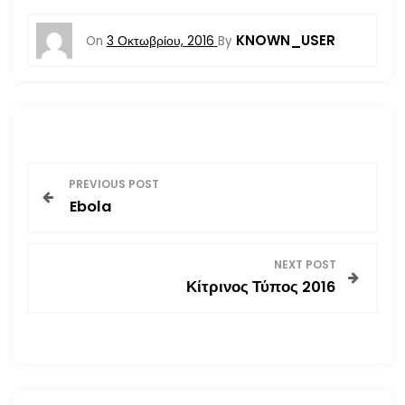
KNOWN_USER
On
3 Οκτωβρίου, 2016
By
Π
PREVIOUS POST
Ebola
λ
ο
NEXT POST
Κίτρινος Τύπος 2016
ή
γ
η