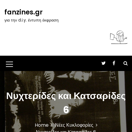
S
k
fanzines.gr
i
για την d.i.y. έντυπη έκφραση
p
t
o
c
o
n
t
M
e
n
e
t
n
Νυχτερίδες και Κατσαρίδες
u
I
6
c
o
Home
Νέες Κυκλοφορίες