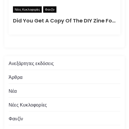
Νέες Κυκλοφορίες
Φανζίν
Did You Get A Copy Of The DIY Zine For How To Better Participate In Your Local Apocalypse?
Ανεξάρτητες εκδόσεις
Άρθρα
Νέα
Νέες Κυκλοφορίες
Φανζίν