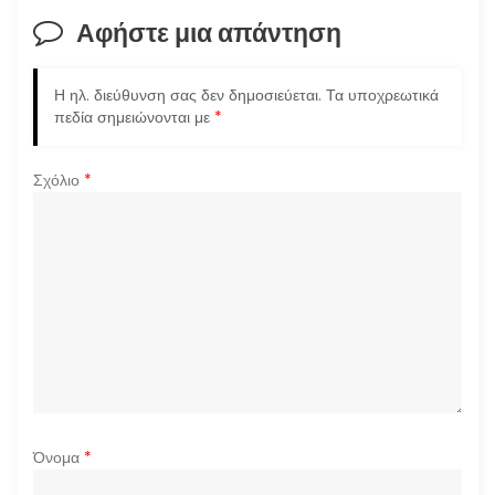
σ
Αφήστε μια απάντηση
η
Η ηλ. διεύθυνση σας δεν δημοσιεύεται.
Τα υποχρεωτικά
ά
πεδία σημειώνονται με
*
ρ
Σχόλιο
*
θ
ρ
ω
ν
Όνομα
*