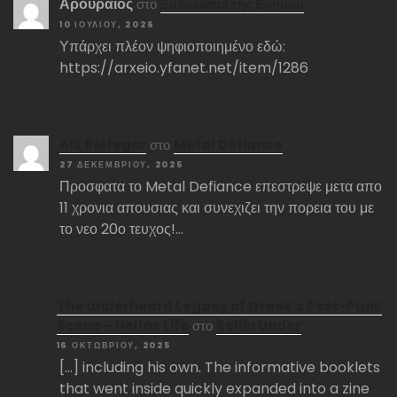
Αρουραίος
στο
Ξυλοκόποι της Ερήμου
10 ΙΟΥΛΊΟΥ, 2026
Υπάρχει πλέον ψηφιοποιημένο εδώ:
https://arxeio.yfanet.net/item/1286
Αlx Belfegor
στο
Metal Defiance
27 ΔΕΚΕΜΒΡΊΟΥ, 2025
Προσφατα το Metal Defiance επεστρεψε μετα απο
11 χρονια απουσιας και συνεχιζει την πορεια του με
το νεο 20ο τευχος!…
The Underheard Legacy of Greek’s Post-Punk
Scene – Hellas Life
στο
Rollin Under
16 ΟΚΤΩΒΡΊΟΥ, 2025
[…] including his own. The informative booklets
that went inside quickly expanded into a zine