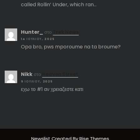
called Rollin’ Under, which ran…
Hunter_
στο
Trek News
14 ΙΟΥΛΊΟΥ, 2025
Opa bro, pws mporoume na ta broume?
Nikk
στο
Heaven Street
9 ΙΟΥΛΊΟΥ, 2025
εχω το #1 αν χρειαζεστε κατι
Newslist
Created By
Rise Themes