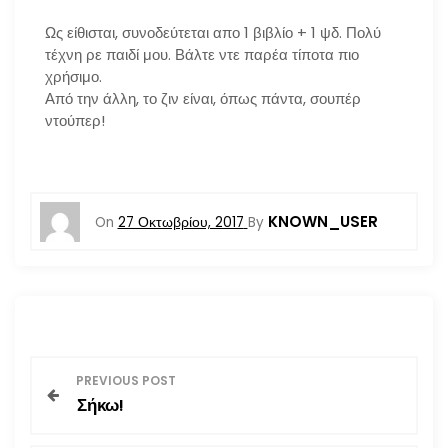
Ως είθισται, συνοδεύτεται απο 1 βιβλίο + 1 ψδ. Πολύ
τέχνη ρε παιδί μου. Βάλτε ντε παρέα τίποτα πιο
χρήσιμο.
Από την άλλη, το ζιν είναι, όπως πάντα, σουπέρ
ντούπερ!
KNOWN_USER
On
27 Οκτωβρίου, 2017
By
Π
PREVIOUS POST
Σήκω!
λ