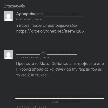
Επικοινωνία
Αρουραίος
στο
Ξυλοκόποι της Ερήμου
10 ΙΟΥΛΊΟΥ, 2026
Υπάρχει πλέον ψηφιοποιημένο εδώ:
https://arxeio.yfanet.net/item/1286
Αlx Belfegor
στο
Metal Defiance
27 ΔΕΚΕΜΒΡΊΟΥ, 2025
Προσφατα το Metal Defiance επεστρεψε μετα απο
11 χρονια απουσιας και συνεχιζει την πορεια του με
το νεο 20ο τευχος!…
The Underheard Legacy of Greek’s Post-Punk
Scene – Hellas Life
στο
Rollin Under
16 ΟΚΤΩΒΡΊΟΥ, 2025