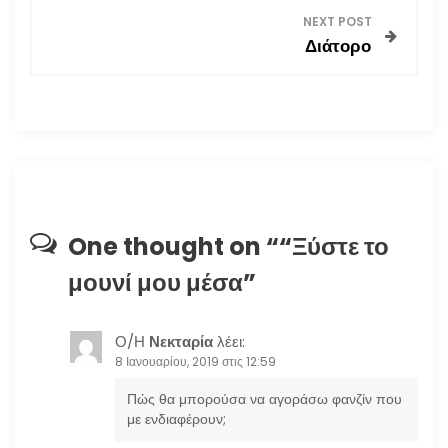
ο
NEXT POST
Διάτορο
ή
γ
η
σ
η
One thought on “
“Ξύστε το
μουνί μου μέσα
”
ά
ρ
Ο/Η
Νεκταρία
λέει:
8 Ιανουαρίου, 2019 στις 12:59
θ
Πώς θα μπορούσα να αγοράσω φανζίν που
ρ
με ενδιαφέρουν;