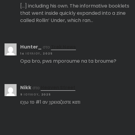
[…] including his own. The informative booklets
that went inside quickly expanded into a zine
called Rollin’ Under, which ran…
Hunter_
στο
Trek News
14 ΙΟΥΛΊΟΥ, 2025
Opa bro, pws mporoume na ta broume?
Nikk
στο
Heaven Street
9 ΙΟΥΛΊΟΥ, 2025
εχω το #1 αν χρειαζεστε κατι