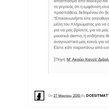
απόσπασμα από Μολιέρο Με εξ
το γεγονός ότι η εμφάνιση εί
προσπάθεια, δεδομένου ότι δε
“Επικοινωνήστε είτε απευθυνό
μέλη του πληρώματος για να ο
για να μας βρίσετε, για να μας
μουσικά demo, ή οτιδήποτε θ
αναγνωστικό μας κοινό, για να
Είστε κάτι παραπάνω από ευπ
[Πηγή:
Μ’ Ακούει Κανείς Διάο
DOESITMAT
On
27 Μαρτίου, 2010
By