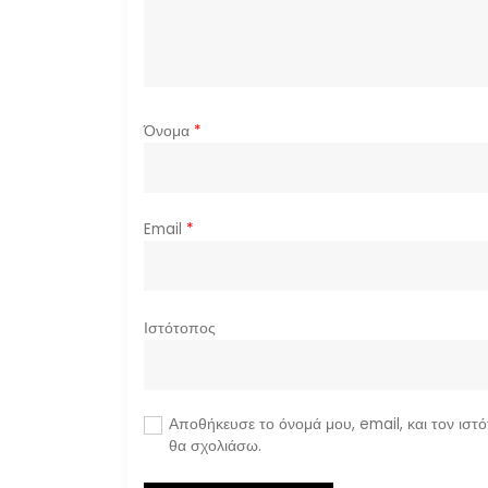
ρ
θ
ρ
Όνομα
*
ω
ν
Email
*
Ιστότοπος
Αποθήκευσε το όνομά μου, email, και τον ιστ
θα σχολιάσω.