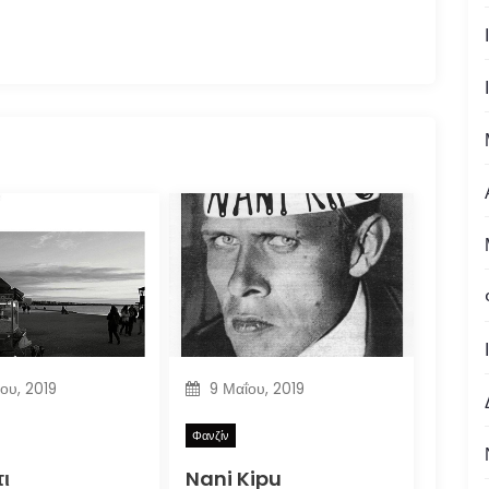
ίου, 2019
9 Μαΐου, 2019
Φανζίν
ι
Nani Kipu