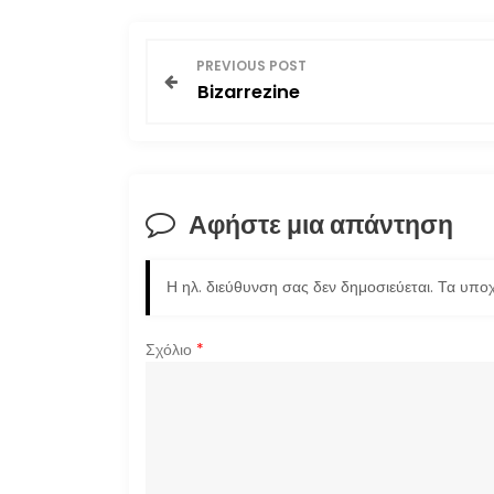
Π
PREVIOUS POST
Bizarrezine
λ
ο
ή
Αφήστε μια απάντηση
γ
Η ηλ. διεύθυνση σας δεν δημοσιεύεται.
Τα υποχ
η
σ
Σχόλιο
*
η
ά