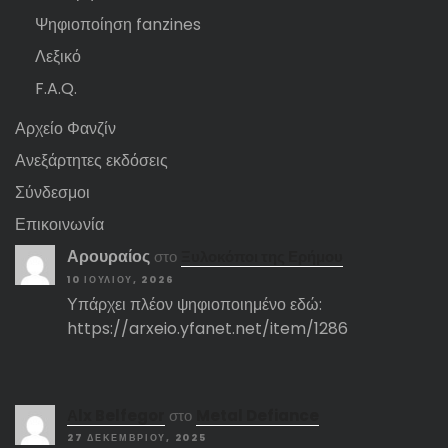
Ψηφιοποίηση fanzines
Λεξικό
F.A.Q.
Αρχείο Φανζίν
Ανεξάρτητες εκδόσεις
Σύνδεσμοι
Επικοινωνία
Αρουραίος
στο
Ξυλοκόποι της Ερήμου
10 ΙΟΥΛΊΟΥ, 2026
Υπάρχει πλέον ψηφιοποιημένο εδώ:
https://arxeio.yfanet.net/item/1286
Αlx Belfegor
στο
Metal Defiance
27 ΔΕΚΕΜΒΡΊΟΥ, 2025