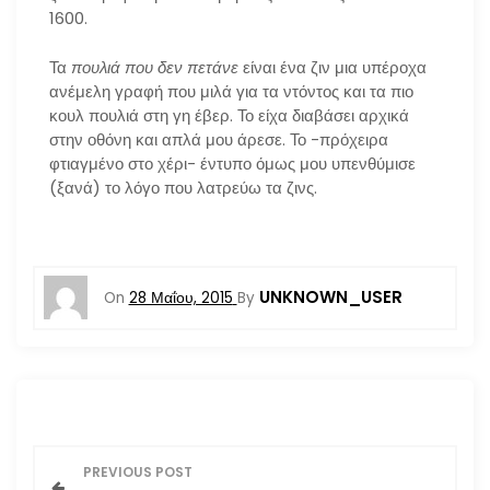
1600.
Τα
πουλιά που δεν πετάνε
είναι ένα ζιν μια υπέροχα
ανέμελη γραφή που μιλά για τα ντόντος και τα πιο
κουλ πουλιά στη γη έβερ. Το είχα διαβάσει αρχικά
στην οθόνη και απλά μου άρεσε. Το -πρόχειρα
φτιαγμένο στο χέρι- έντυπο όμως μου υπενθύμισε
(ξανά) το λόγο που λατρεύω τα ζινς.
UNKNOWN_USER
On
28 Μαΐου, 2015
By
Π
PREVIOUS POST