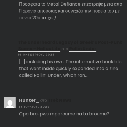
Προσφατα το Metal Defiance επεστρεψε μετα απο
11 χρονια απουσιας και συνεχιζει την πορεια του με
το νεο 20ο τευχος!…
The Underheard Legacy of Greek’s Post-Punk
Scene – Hellas Life
στο
Rollin Under
16 ΟΚΤΩΒΡΊΟΥ, 2025
[…] including his own. The informative booklets
that went inside quickly expanded into a zine
called Rollin’ Under, which ran…
Hunter_
στο
Trek News
14 ΙΟΥΛΊΟΥ, 2025
Opa bro, pws mporoume na ta broume?