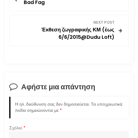
Bad Fag
λ
ο
NEXT POST
Έκθεση ζωγραφικής ΚΜ (έως
ή
6/6/2015@Dudu Loft)
γ
η
σ
Αφήστε μια απάντηση
η
ά
Η ηλ. διεύθυνση σας δεν δημοσιεύεται.
Τα υποχρεωτικά
πεδία σημειώνονται με
*
ρ
Σχόλιο
*
θ