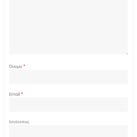
ρ
ω
ν
Όνομα
*
Email
*
Ιστότοπος