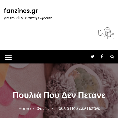
S
k
fanzines.gr
i
για την d.i.y. έντυπη έκφραση
p
t
o
c
o
n
t
M
e
n
e
t
n
u
Πουλιά Που Δεν Πετάνε
I
c
Πουλιά Που Δεν Πετάνε
Home
Φανζίν
o