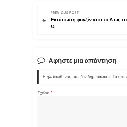
Π
PREVIOUS POST
Εκτύπωση φανζίν από το Α ως το
λ
Ω
ο
ή
Αφήστε μια απάντηση
γ
η
Η ηλ. διεύθυνση σας δεν δημοσιεύεται.
Τα υποχ
σ
Σχόλιο
*
η
ά
ρ