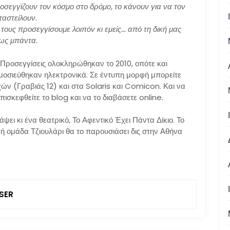
οσεγγίζουν τον κόσμο στο δρόμο, το κάνουν για να τον
ταστείλουν.
 τους προσεγγίσουμε λοιπόν κι εμείς… από τη δική μας
ως μπάντα.
 Προσεγγίσεις ολοκληρώθηκαν το 2010, οπότε και
μοσιεύθηκαν ηλεκτρονικά. Σε έντυπη μορφή μπορείτε
ιχών (Γραβιάς 12) και στα Solaris και Comicon. Και να
πισκεφθείτε το blog και να το διαβάσετε online.
ει κι ένα θεατρικό, Το Αφεντικό Έχει Πάντα Δίκιο. Το
κή ομάδα Τζιουλάρι θα το παρουσιάσει δις στην Αθήνα
SER