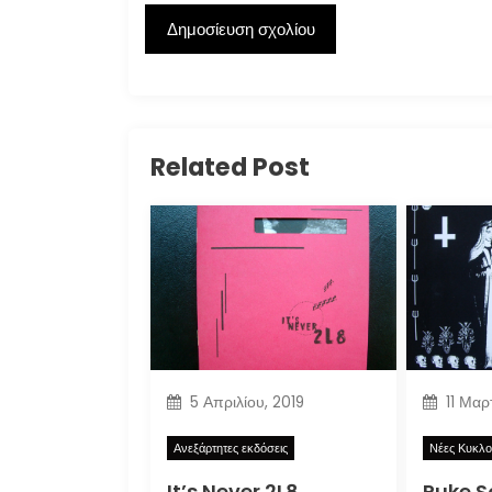
Related Post
5 Απριλίου, 2019
11 Μαρ
Ανεξάρτητες εκδόσεις
Νέες Κυκλο
It’s Never 2L8
Puke 