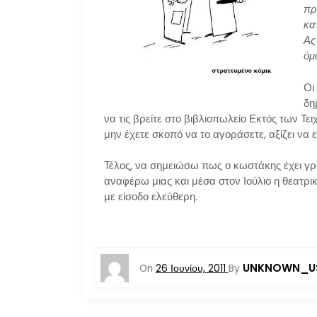
πρ
κα
Ας
όμ
Οι
δη
να τις βρείτε στο βιβλιοπωλείο Εκτός των Τε
μην έχετε σκοπό να το αγοράσετε, αξίζει να ε
Τέλος, να σημειώσω πως ο κωστάκης έχει γράψ
αναφέρω μιας και μέσα στον Ιούλιο η θεατρι
με είσοδο ελεύθερη.
UNKNOWN_U
On
26 Ιουνίου, 2011
By