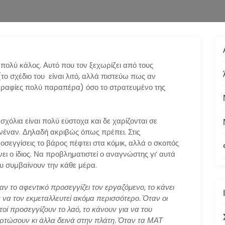
 πολύ κάλος. Αυτό που τον ξεχωρίζει από τους
(το σχέδιο του είναι λιτό, αλλά πιστεύω πως αν
ογραφίες πολύ παραπέρα) όσο το στρατευμένο της
 σχόλια είναι πολύ εύστοχα και δε χαρίζονται σε
νέναν. Δηλαδή ακριβώς όπως πρέπει. Στις
οσεγγίσεις το βάρος πέφτει στα κόμικ, αλλά ο σκοπός
νει ο ίδιος. Να προβληματιστεί ο αναγνώστης γι’ αυτά
υ συμβαίνουν την κάθε μέρα.
αν το αφεντικό προσεγγίζει τον εργαζόμενο, το κάνει
α να τον εκμεταλλευτεί ακόμα περισσότερο. Όταν οι
τοί προσεγγίζουν το λαό, το κάνουν για να του
ρτώσουν κι άλλα δεινά στην πλάτη. Όταν τα ΜΑΤ