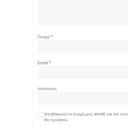
θ
ρ
ω
Όνομα
*
ν
Email
*
Ιστότοπος
Αποθήκευσε το όνομά μου, email, και τον ιστ
θα σχολιάσω.