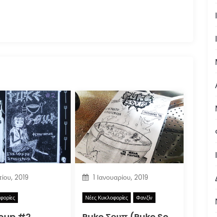
τίου, 2019
1 Ιανουαρίου, 2019
φορίες
Νέες Κυκλοφορίες
Φανζίν
Soup #2
Puke Σουπ (Puke Soup)