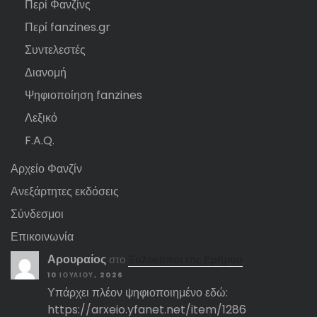
Περί Φανζίνς
Περί fanzines.gr
Συντελεστές
Διανομή
Ψηφιοποίηση fanzines
Λεξικό
F.A.Q.
Αρχείο Φανζίν
Ανεξάρτητες εκδόσεις
Σύνδεσμοι
Επικοινωνία
Αρουραίος
στο
Ξυλοκόποι της Ερήμου
10 ΙΟΥΛΊΟΥ, 2026
Υπάρχει πλέον ψηφιοποιημένο εδώ:
https://arxeio.yfanet.net/item/1286