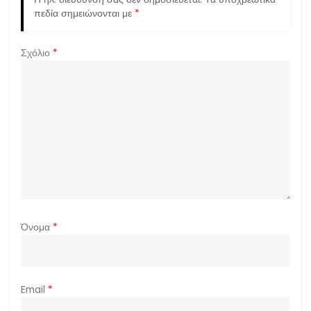
ά
πεδία σημειώνονται με
*
ρ
Σχόλιο
*
θ
ρ
ω
ν
Όνομα
*
Email
*