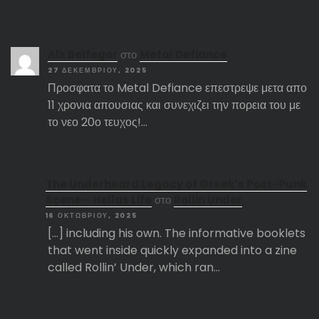
Αlx Belfegor
στο
Metal Defiance
27 ΔΕΚΕΜΒΡΊΟΥ, 2025
Προσφατα το Metal Defiance επεστρεψε μετα απο
11 χρονια απουσιας και συνεχιζει την πορεια του με
το νεο 20ο τευχος!…
The Underheard Legacy of Greek’s Post-Punk
Scene – Hellas Life
στο
Rollin Under
16 ΟΚΤΩΒΡΊΟΥ, 2025
[…] including his own. The informative booklets
that went inside quickly expanded into a zine
called Rollin’ Under, which ran…