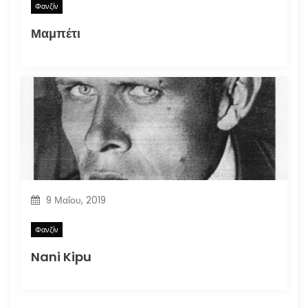
Φανζίν
Μαμπέτι
9 Μαΐου, 2019
Φανζίν
Nani Kipu