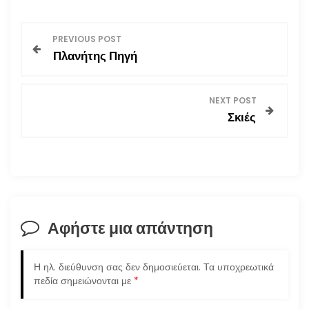
Π
PREVIOUS POST
Πλανήτης Πηγή
λ
ο
NEXT POST
Σκιές
ή
γ
η
σ
Αφήστε μια απάντηση
η
Η ηλ. διεύθυνση σας δεν δημοσιεύεται.
Τα υποχρεωτικά
ά
πεδία σημειώνονται με
*