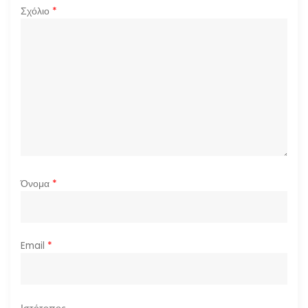
ρ
Σχόλιο
*
θ
ρ
ω
ν
Όνομα
*
Email
*