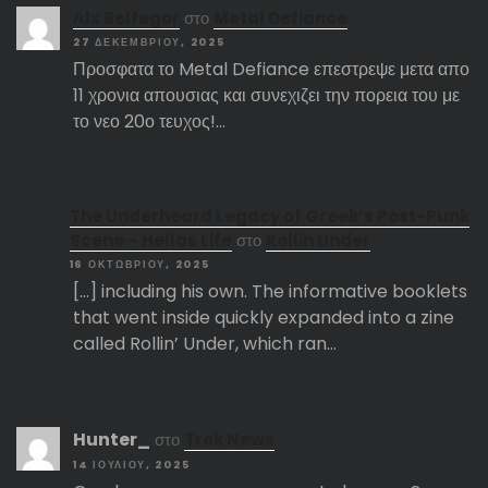
Αlx Belfegor
στο
Metal Defiance
27 ΔΕΚΕΜΒΡΊΟΥ, 2025
Προσφατα το Metal Defiance επεστρεψε μετα απο
11 χρονια απουσιας και συνεχιζει την πορεια του με
το νεο 20ο τευχος!…
The Underheard Legacy of Greek’s Post-Punk
Scene – Hellas Life
στο
Rollin Under
16 ΟΚΤΩΒΡΊΟΥ, 2025
[…] including his own. The informative booklets
that went inside quickly expanded into a zine
called Rollin’ Under, which ran…
Hunter_
στο
Trek News
14 ΙΟΥΛΊΟΥ, 2025