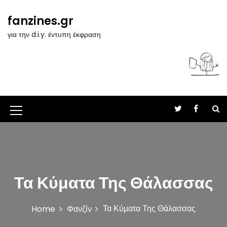
S
k
fanzines.gr
i
για την d.i.y. έντυπη έκφραση
p
t
o
c
o
n
t
M
e
n
e
t
n
u
Τα Κύματα Της Θάλασσας
I
c
Τα Κύματα Της Θάλασσας
Home
Φανζίν
o