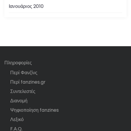
Ιανουάριος 2010
Πληροφορίες
Περί Φανζίνς
Περί fanzines.gr
Συντελεστές
Διανομή
Ψηφιοποίηση fanzines
Λεξικό
F.A.Q.