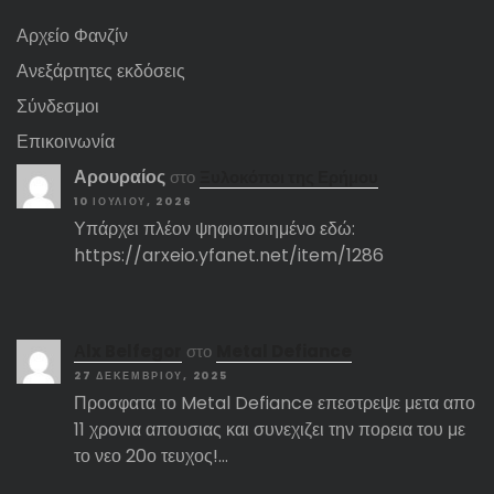
Αρχείο Φανζίν
Ανεξάρτητες εκδόσεις
Σύνδεσμοι
Επικοινωνία
Αρουραίος
στο
Ξυλοκόποι της Ερήμου
10 ΙΟΥΛΊΟΥ, 2026
Υπάρχει πλέον ψηφιοποιημένο εδώ:
https://arxeio.yfanet.net/item/1286
Αlx Belfegor
στο
Metal Defiance
27 ΔΕΚΕΜΒΡΊΟΥ, 2025
Προσφατα το Metal Defiance επεστρεψε μετα απο
11 χρονια απουσιας και συνεχιζει την πορεια του με
το νεο 20ο τευχος!…