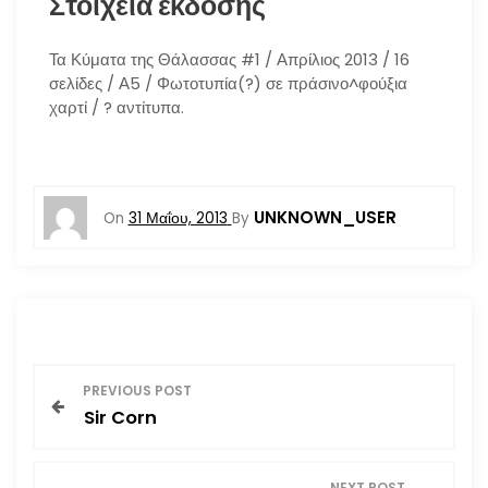
Στοιχεία έκδοσης
Τα Κύματα της Θάλασσας #1 / Απρίλιος 2013 / 16
σελίδες / Α5 / Φωτοτυπία(?) σε πράσινο^φούξια
χαρτί / ? αντίτυπα.
UNKNOWN_USER
On
31 Μαΐου, 2013
By
Π
PREVIOUS POST
Sir Corn
λ
ο
NEXT POST