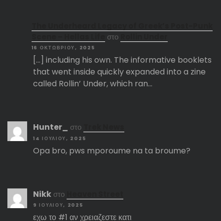
The Underheard Legacy of Greek’s Post-Punk
Scene – Hellas Life
στο
Rollin Under
16 ΟΚΤΩΒΡΊΟΥ, 2025
[…] including his own. The informative booklets
that went inside quickly expanded into a zine
called Rollin’ Under, which ran…
Hunter_
στο
Trek News
14 ΙΟΥΛΊΟΥ, 2025
Opa bro, pws mporoume na ta broume?
Nikk
στο
Heaven Street
9 ΙΟΥΛΊΟΥ, 2025
εχω το #1 αν χρειαζεστε κατι