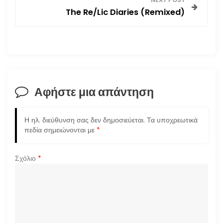
The Re/Lic Diaries (Remixed)
ή
γ
η
σ
Αφήστε μια απάντηση
η
Η ηλ. διεύθυνση σας δεν δημοσιεύεται.
Τα υποχρεωτικά
ά
πεδία σημειώνονται με
*
ρ
Σχόλιο
*
θ
ρ
ω