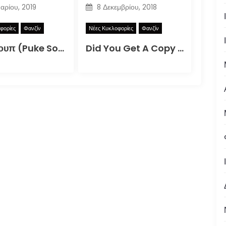
υαρίου, 2019
8 Δεκεμβρίου, 2018
φορίες
Φανζίν
Νέες Κυκλοφορίες
Φανζίν
Puke Σουπ (Puke Soup)
Did You Get A Copy Of The DIY Zine For How To Better Participate In Your Local Apocalypse?