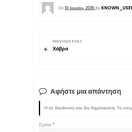
KNOWN_USE
On
10 Ιουνίου, 2016
By
Π
PREVIOUS POST
Χάβρα
λ
ο
ή
Αφήστε μια απάντηση
γ
η
Η ηλ. διεύθυνση σας δεν δημοσιεύεται.
Τα υποχ
σ
Σχόλιο
*