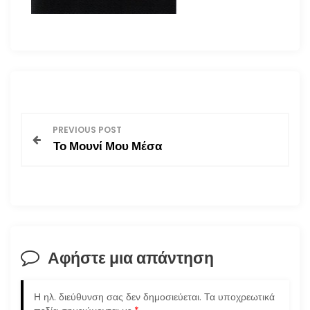
Π
PREVIOUS POST
Το Μουνί Μου Μέσα
λ
ο
ή
γ
Αφήστε μια απάντηση
η
Η ηλ. διεύθυνση σας δεν δημοσιεύεται.
Τα υποχρεωτικά