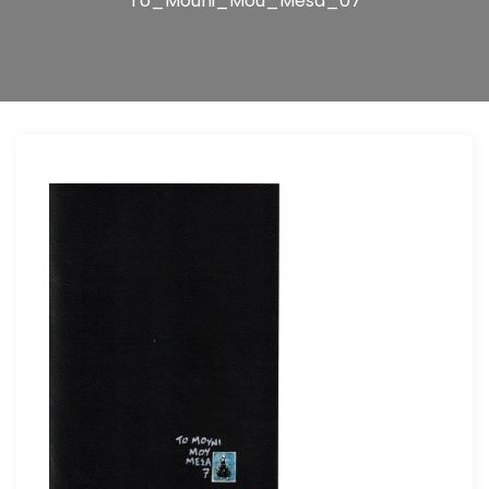
To_Mouni_Mou_Mesa_07
n