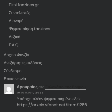
Περί fanzines.gr
Συντελεστές
Διανομή
Ψηφιοποίηση fanzines
Λεξικό
F.A.Q.
Αρχείο Φανζίν
Ανεξάρτητες εκδόσεις
Σύνδεσμοι
Επικοινωνία
Αρουραίος
στο
Ξυλοκόποι της Ερήμου
10 ΙΟΥΛΊΟΥ, 2026
Υπάρχει πλέον ψηφιοποιημένο εδώ:
https://arxeio.yfanet.net/item/1286