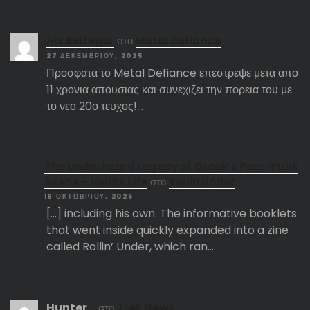
Αlx Belfegor
στο
Metal Defiance
27 ΔΕΚΕΜΒΡΊΟΥ, 2025
Προσφατα το Metal Defiance επεστρεψε μετα απο
11 χρονια απουσιας και συνεχιζει την πορεια του με
το νεο 20ο τευχος!…
The Underheard Legacy of Greek’s Post-Punk
Scene – Hellas Life
στο
Rollin Under
16 ΟΚΤΩΒΡΊΟΥ, 2025
[…] including his own. The informative booklets
that went inside quickly expanded into a zine
called Rollin’ Under, which ran…
Hunter_
στο
Trek News