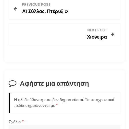
Π
PREVIOUS POST
Αϊ Σύλλας, Πτέρυξ D
λ
ο
NEXT POST
Χιόνειρα
ή
γ
η
σ
Αφήστε μια απάντηση
η
Η ηλ. διεύθυνση σας δεν δημοσιεύεται.
Τα υποχρεωτικά
ά
πεδία σημειώνονται με
*
ρ
Σχόλιο
*