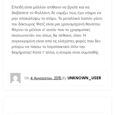
Επειδή είναι μάλλον απίθανο να βρείτε και κα
διαβάσετε το Φυλλάντ, δε νομίζω πως έχει νόημα να
μην αποκαλύψω το στόρυ. Το μεταλλικό λοιπόν γάντι
του δόκτωρος Φατζ είναι μια χρονομηχανή θανάτου.
Φέρνει το μέλλον σ’ αυτόν που το χρησιμοπιεί,
σκοτωνοντάν τον όπως θα πέθαινε, όταν. Η
συγκεκριμένη είναι από τις ελάχιστες φορές που δεν
μπορώ να πιάσω το λογοπαικτικό τίτλο του
διηγήματος! Κατά τ’ άλλα, η ιστορία είναι συμπαθής
UNKNOWN_USER
On
4 Αυγούστου, 2015
By