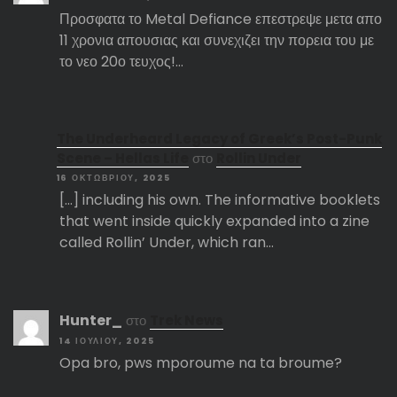
Προσφατα το Metal Defiance επεστρεψε μετα απο
11 χρονια απουσιας και συνεχιζει την πορεια του με
το νεο 20ο τευχος!…
The Underheard Legacy of Greek’s Post-Punk
Scene – Hellas Life
στο
Rollin Under
16 ΟΚΤΩΒΡΊΟΥ, 2025
[…] including his own. The informative booklets
that went inside quickly expanded into a zine
called Rollin’ Under, which ran…
Hunter_
στο
Trek News
14 ΙΟΥΛΊΟΥ, 2025
Opa bro, pws mporoume na ta broume?