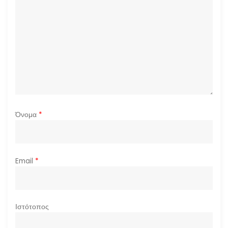
θ
ρ
ω
ν
Όνομα
*
Email
*
Ιστότοπος