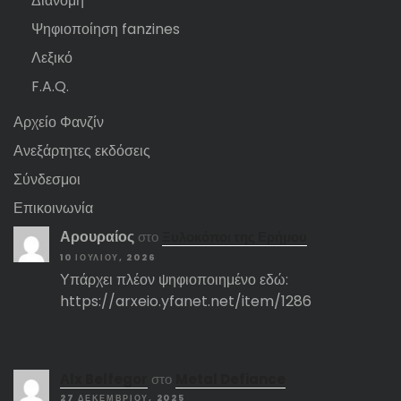
Διανομή
Ψηφιοποίηση fanzines
Λεξικό
F.A.Q.
Αρχείο Φανζίν
Ανεξάρτητες εκδόσεις
Σύνδεσμοι
Επικοινωνία
Αρουραίος
στο
Ξυλοκόποι της Ερήμου
10 ΙΟΥΛΊΟΥ, 2026
Υπάρχει πλέον ψηφιοποιημένο εδώ:
https://arxeio.yfanet.net/item/1286
Αlx Belfegor
στο
Metal Defiance
27 ΔΕΚΕΜΒΡΊΟΥ, 2025