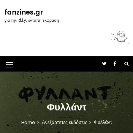
S
k
fanzines.gr
i
για την d.i.y. έντυπη έκφραση
p
t
o
c
o
n
t
M
e
n
e
t
n
u
Φυλλάντ
I
c
Φυλλάντ
Home
Ανεξάρτητες εκδόσεις
o