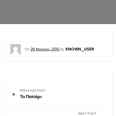
n
KNOWN_USER
On
26 Μαρτίου, 2010
By
Π
PREVIOUS POST
Το Παπάρι
λ
ο
NEXT POST