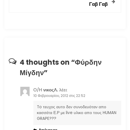
Γαβ Γαβ
ή
γ
η
σ
η
4 thoughts on “
Φύρδην
Μίγδην
”
ά
ρ
Ο/Η
νικοςΛ.
λέει:
10 Φεβρουαρίου, 2012 στις 22:52
θ
To τευχος αυτο δεν συνοδευόταν απο
ρ
κασσέτα Ε.Ρ με live υλικο απο τους HUMAN
GRAPE???
ω