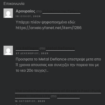
Επικοινωνία
Αρουραίος
στο
Ξυλοκόποι της Ερήμου
10 ΙΟΥΛΊΟΥ, 2026
Υπάρχει πλέον ψηφιοποιημένο εδώ:
https://arxeio.yfanet.net/item/1286
Αlx Belfegor
στο
Metal Defiance
27 ΔΕΚΕΜΒΡΊΟΥ, 2025
Προσφατα το Metal Defiance επεστρεψε μετα απο
11 χρονια απουσιας και συνεχιζει την πορεια του με
το νεο 20ο τευχος!…
The Underheard Legacy of Greek’s Post-Punk
Scene – Hellas Life
στο
Rollin Under
16 ΟΚΤΩΒΡΊΟΥ, 2025