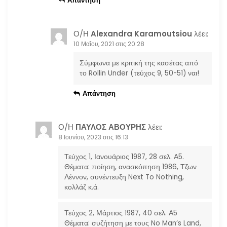
Απάντηση
ν
Ο/Η
Alexandra Karamoutsiou
λέει:
10 Μαΐου, 2021 στις 20:28
Σύμφωνα με κριτική της κασέτας από
το Rollin Under (τεύχος 9, 50-51) ναι!
Απάντηση
Ο/Η
ΠΑΥΛΟΣ ΑΒΟΥΡΗΣ
λέει:
8 Ιουνίου, 2023 στις 16:13
Τεύχος 1, Ιανουάριος 1987, 28 σελ. Α5.
Θέματα: ποίηση, ανασκόπηση 1986, Τζων
Λέννον, συνέντευξη Next To Nothing,
κολλάζ κ.ά.
Τεύχος 2, Μάρτιος 1987, 40 σελ. Α5
Θέματα: συζήτηση με τους No Man’s Land,