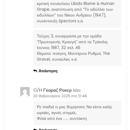
κριτική συναυλιών Libido Blume & Human
Grape, ανατύπωση από “Το ειδύλλιο των
ειδυλλίων” του Νίκου Ανδρέου (1947),
συνέντευξη Spectors κ.ά.
Τεύχος 3, συνεργασία με την ομάδα
“Πρωτογενής Κραυγή” από τα Τρίκαλα,
Ιούνιος 1987, 32 σελ. Α5
Θέματα: ποίηση, Μοντέρνοι Ρυθμοί, The
Gravel, συναυλίες κ.ά.
Απάντηση
Ο/Η
Γκαραζ Ροκερ
λέει:
20 Φεβρουαρίου, 2025 στις 21:48
Ρε παιδιά τι μας θυμησατε; Να είστε καλά,
ωραίες, αγνές στιγμές.
Φιλιά από ένα …… συντάκτη