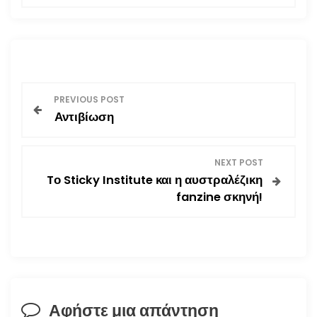
Π
PREVIOUS POST
Αντιβίωση
λ
ο
NEXT POST
Tο Sticky Institute και η αυστραλέζικη
ή
fanzine σκηνή!
γ
η
σ
Αφήστε μια απάντηση