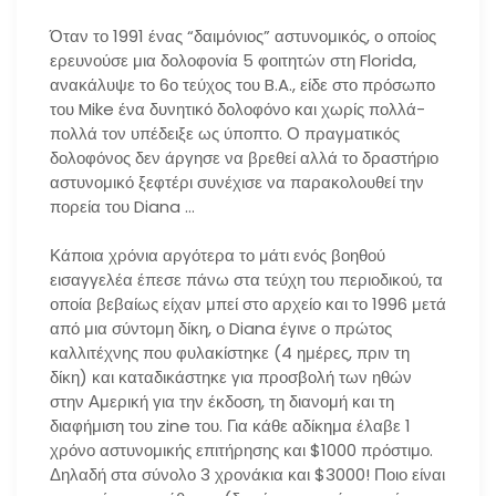
Όταν το 1991 ένας “δαιμόνιος” αστυνομικός, ο οποίος
ερευνούσε μια δολοφονία 5 φοιτητών στη Florida,
ανακάλυψε το 6ο τεύχος του B.A., είδε στο πρόσωπο
του Mike ένα δυνητικό δολοφόνο και χωρίς πολλά-
πολλά τον υπέδειξε ως ύποπτο. Ο πραγματικός
δολοφόνος δεν άργησε να βρεθεί αλλά το δραστήριο
αστυνομικό ξεφτέρι συνέχισε να παρακολουθεί την
πορεία του Diana …
Κάποια χρόνια αργότερα το μάτι ενός βοηθού
εισαγγελέα έπεσε πάνω στα τεύχη του περιοδικού, τα
οποία βεβαίως είχαν μπεί στο αρχείο και το 1996 μετά
από μια σύντομη δίκη, ο Diana έγινε ο πρώτος
καλλιτέχνης που φυλακίστηκε (4 ημέρες, πριν τη
δίκη) και καταδικάστηκε για προσβολή των ηθών
στην Αμερική για την έκδοση, τη διανομή και τη
διαφήμιση του zine του. Για κάθε αδίκημα έλαβε 1
χρόνο αστυνομικής επιτήρησης και $1000 πρόστιμο.
Δηλαδή στα σύνολο 3 χρονάκια και $3000! Ποιο είναι