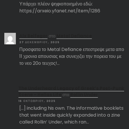
Υπάρχει πλέον ψηφιοποιημένο εδώ:
https://arxeio.yfanet.net/item/1286
Αlx Belfegor
στο
Metal Defiance
27 ΔΕΚΕΜΒΡΊΟΥ, 2025
Προσφατα το Metal Defiance επεστρεψε μετα απο
11 χρονια απουσιας και συνεχιζει την πορεια του με
το νεο 20ο τευχος!…
The Underheard Legacy of Greek’s Post-Punk
Scene – Hellas Life
στο
Rollin Under
16 ΟΚΤΩΒΡΊΟΥ, 2025
[…] including his own. The informative booklets
that went inside quickly expanded into a zine
called Rollin’ Under, which ran…