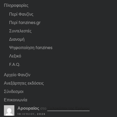
Πληροφορίες
Περί Φανζίνς
Περί fanzines.gr
Συντελεστές
Διανομή
Ψηφιοποίηση fanzines
Λεξικό
F.A.Q.
Αρχείο Φανζίν
Ανεξάρτητες εκδόσεις
Σύνδεσμοι
Επικοινωνία
Αρουραίος
στο
Ξυλοκόποι της Ερήμου
10 ΙΟΥΛΊΟΥ, 2026