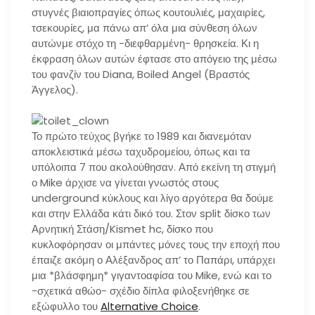
στυγνές βιαιοπραγίες όπως κουτουλιές, μαχαιρίες,
τσεκουρίες, μα πάνω απ’ όλα μια σύνθεση όλων
αυτώνμε στόχο τη -διεφθαρμένη- θρησκεία. Κι η
έκφραση όλων αυτών έφτασε στο απόγειο της μέσω
του φανζίν του Diana, Boiled Angel (Βραστός
Άγγελος).
Το πρώτο τεύχος βγήκε το 1989 και διανεμόταν
αποκλειστικά μέσω ταχυδρομείου, όπως και τα
υπόλοιπα 7 που ακολούθησαν. Από εκείνη τη στιγμή
ο Mike άρχισε να γίνεται γνωστός στους
underground κύκλους και λίγο αργότερα θα δούμε
και στην Ελλάδα κάτι δικό του. Στον split δίσκο των
Αρνητική Στάση/Kismet hc, δίσκο που
κυκλοφόρησαν οι μπάντες μόνες τους την εποχή που
έπαιζε ακόμη ο Αλέξανδρος απ’ το Παπάρι, υπάρχει
μια *βλάσφημη* γιγαντοαφίσα του Mike, ενώ και το
-σχετικά αθώο- σχέδιο δίπλα φιλοξενήθηκε σε
εξώφυλλο του
Alternative Choice
.