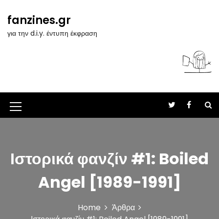
S
k
fanzines.gr
i
για την d.i.y. έντυπη έκφραση
p
t
o
c
o
n
t
M
e
n
e
t
n
Ιστορικά φανζίν #1: Boiled
u
I
Angel [1989-1991]
c
o
Home
Άρθρα