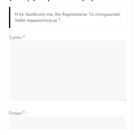
η
ά
Η ηλ. διεύθυνση σας δεν δημοσιεύεται.
Τα υποχρεωτικά
πεδία σημειώνονται με
*
ρ
Σχόλιο
*
θ
ρ
ω
ν
Όνομα
*