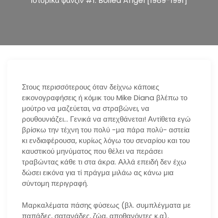
Ιστορικά φανζίν #1: Boiled Angel [1989-1991]
n
Στους περισσότερους όταν δείχνω κάποιες
εικονογραφήσεις ή κόμικ του Mike Diana βλέπω το
μούτρο να μαζεύεται, να στραβώνει, να
ρουθουνιάζει… Γενικά να απεχθάνεται! Αντίθετα εγώ
βρίσκω την τέχνη του πολύ -μα πάρα πολύ- αστεία
κι ενδιαφέρουσα, κυρίως λόγω του σεναρίου και του
καυστικού μηνύματος που θέλει να περάσει
τραβώντας κάθε τι στα άκρα. Αλλά επειδή δεν έχω
δώσει εικόνα για τί πράγμα μιλάω ας κάνω μια
σύντομη περιγραφή.
Μαρκαλέματα πάσης φύσεως (βλ. συμπλέγματα με
παπάδες, σατανάδες, ζώα, αποθανόντες κ.α),