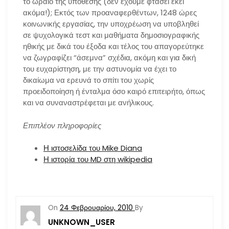
το ωραίο της υπόθεσης (δεν έχουμε φτάσει εκεί
ακόμα!); Εκτός των προαναφερθέντων, 1248 ώρες
κοινωνικής εργασίας, την υποχρέωση να υποβληθεί
σε ψυχολογικά τεστ και μαθήματα δημοσιογραφικής
ηθικής με δικά του έξοδα και τέλος του απαγορεύτηκε
να ζωγραφίζει “άσεμνα” σχέδια, ακόμη και για δική
του ευχαρίστηση, με την αστυνομία να έχει το
δικαίωμα να ερευνά το σπίτι του χωρίς
προειδοποίηση ή ένταλμα όσο καιρό επιτειρήτο, όπως
και να συναναστρέφεται με ανήλικους.
Επιπλέον πληροφορίες
Η ιστοσελίδα του Mike Diana
Η ιστορία του MD στη wikipedia
On
24 Φεβρουαρίου, 2010
By
UNKNOWN_USER