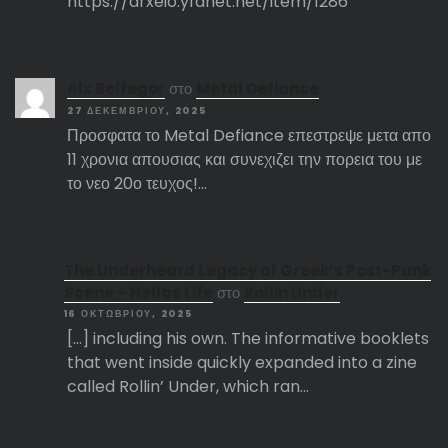
https://arxeio.yfanet.net/item/1286
Αlx Belfegor
στο
Metal Defiance
27 ΔΕΚΕΜΒΡΊΟΥ, 2025
Προσφατα το Metal Defiance επεστρεψε μετα απο
11 χρονια απουσιας και συνεχιζει την πορεια του με
το νεο 20ο τευχος!…
The Underheard Legacy of Greek’s Post-Punk
Scene – Hellas Life
στο
Rollin Under
16 ΟΚΤΩΒΡΊΟΥ, 2025
[…] including his own. The informative booklets
that went inside quickly expanded into a zine
called Rollin’ Under, which ran…