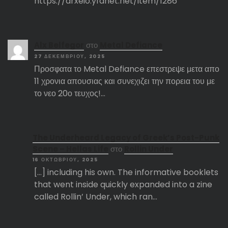
https://arxeio.yfanet.net/item/1286
Αlx Belfegor
στο
Metal Defiance
27 ΔΕΚΕΜΒΡΊΟΥ, 2025
Προσφατα το Metal Defiance επεστρεψε μετα απο
11 χρονια απουσιας και συνεχιζει την πορεια του με
το νεο 20ο τευχος!…
The Underheard Legacy of Greek’s Post-Punk
Scene – Hellas Life
στο
Rollin Under
16 ΟΚΤΩΒΡΊΟΥ, 2025
[…] including his own. The informative booklets
that went inside quickly expanded into a zine
called Rollin’ Under, which ran…