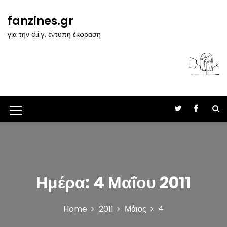
S
k
fanzines.gr
i
για την d.i.y. έντυπη έκφραση
p
t
o
c
o
n
t
M
e
n
e
t
n
u
Ημέρα:
4 Μαΐου 2011
I
c
4
Home
2011
Μάιος
o