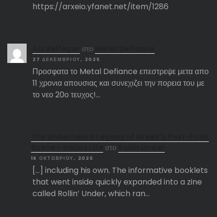
https://arxeio.yfanet.net/item/1286
Αlx Belfegor
στο
Metal Defiance
27 ΔΕΚΕΜΒΡΊΟΥ, 2025
Προσφατα το Metal Defiance επεστρεψε μετα απο
11 χρονια απουσιας και συνεχιζει την πορεια του με
το νεο 20ο τευχος!…
The Underheard Legacy of Greek’s Post-Punk
Scene – Hellas Life
στο
Rollin Under
16 ΟΚΤΩΒΡΊΟΥ, 2025
[…] including his own. The informative booklets
that went inside quickly expanded into a zine
called Rollin’ Under, which ran…