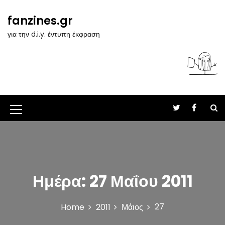
S
k
fanzines.gr
i
για την d.i.y. έντυπη έκφραση
p
t
o
c
o
n
t
M
e
n
e
t
n
u
Ημέρα:
27 Μαΐου 2011
I
c
27
Home
2011
Μάιος
o