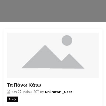
n
Τα Πάνω Κάτω
unknown_user
On
27 Μαΐου, 2011
By
Φανζίν