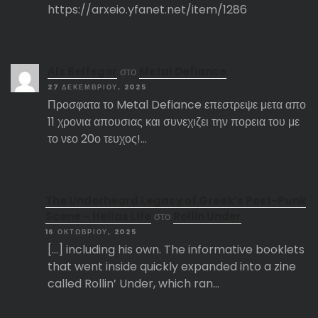
https://arxeio.yfanet.net/item/1286
Αlx Belfegor
στο
Metal Defiance
27 ΔΕΚΕΜΒΡΊΟΥ, 2025
Προσφατα το Metal Defiance επεστρεψε μετα απο
11 χρονια απουσιας και συνεχιζει την πορεια του με
το νεο 20ο τευχος!…
The Underheard Legacy of Greek’s Post-Punk
Scene – Hellas Life
στο
Rollin Under
16 ΟΚΤΩΒΡΊΟΥ, 2025
[…] including his own. The informative booklets
that went inside quickly expanded into a zine
called Rollin’ Under, which ran…