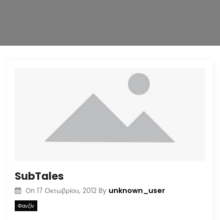
n
SubTales
unknown_user
On
17 Οκτωβρίου, 2012
By
Φανζίν