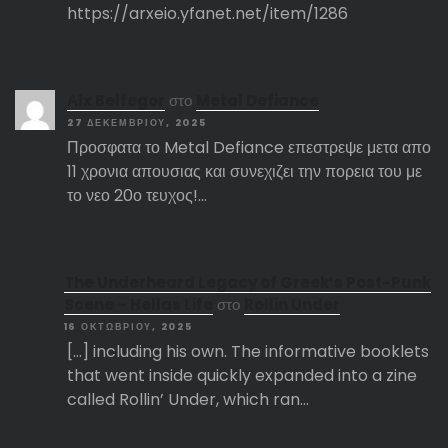
https://arxeio.yfanet.net/item/1286
Αlx Belfegor
στο
Metal Defiance
27 ΔΕΚΕΜΒΡΊΟΥ, 2025
Προσφατα το Metal Defiance επεστρεψε μετα απο
11 χρονια απουσιας και συνεχιζει την πορεια του με
το νεο 20ο τευχος!…
The Underheard Legacy of Greek’s Post-Punk
Scene – Hellas Life
στο
Rollin Under
16 ΟΚΤΩΒΡΊΟΥ, 2025
[…] including his own. The informative booklets
that went inside quickly expanded into a zine
called Rollin’ Under, which ran…