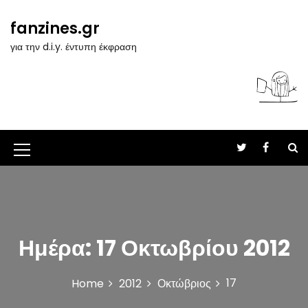
S
k
fanzines.gr
i
για την d.i.y. έντυπη έκφραση
p
t
o
c
o
n
t
M
e
n
e
t
n
u
Ημέρα:
17 Οκτωβρίου 2012
I
c
17
Home
2012
Οκτώβριος
o