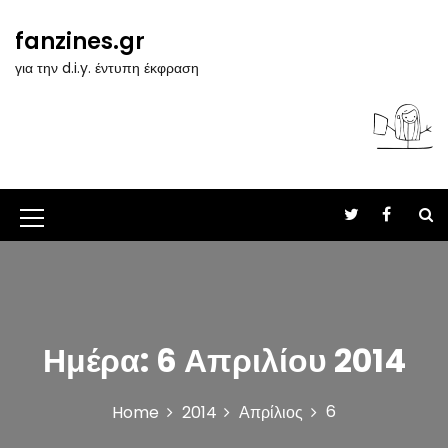
S
k
fanzines.gr
i
για την d.i.y. έντυπη έκφραση
p
t
o
c
o
n
t
M
e
n
e
t
n
u
Ημέρα:
6 Απριλίου 2014
I
c
6
Home
2014
Απρίλιος
o