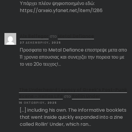
Υπάρχει πλέον ψηφιοποιημένο εδώ:
https://arxeio.yfanet.net/item/1286
Αlx Belfegor
στο
Metal Defiance
27 ΔΕΚΕΜΒΡΊΟΥ, 2025
Προσφατα το Metal Defiance επεστρεψε μετα απο
11 χρονια απουσιας και συνεχιζει την πορεια του με
το νεο 20ο τευχος!…
The Underheard Legacy of Greek’s Post-Punk
Scene – Hellas Life
στο
Rollin Under
16 ΟΚΤΩΒΡΊΟΥ, 2025
[…] including his own. The informative booklets
that went inside quickly expanded into a zine
called Rollin’ Under, which ran…