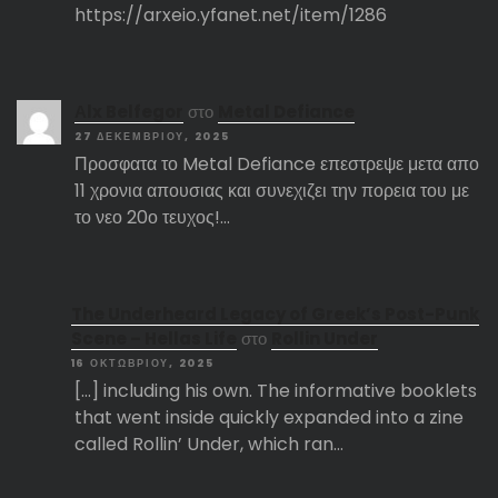
https://arxeio.yfanet.net/item/1286
Αlx Belfegor
στο
Metal Defiance
27 ΔΕΚΕΜΒΡΊΟΥ, 2025
Προσφατα το Metal Defiance επεστρεψε μετα απο
11 χρονια απουσιας και συνεχιζει την πορεια του με
το νεο 20ο τευχος!…
The Underheard Legacy of Greek’s Post-Punk
Scene – Hellas Life
στο
Rollin Under
16 ΟΚΤΩΒΡΊΟΥ, 2025
[…] including his own. The informative booklets
that went inside quickly expanded into a zine
called Rollin’ Under, which ran…