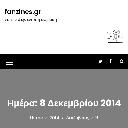
S
k
fanzines.gr
i
για την d.i.y. έντυπη έκφραση
p
t
o
c
o
n
t
M
e
n
e
t
n
u
Ημέρα:
8 Δεκεμβρίου 2014
I
c
8
Home
2014
Δεκέμβριος
o