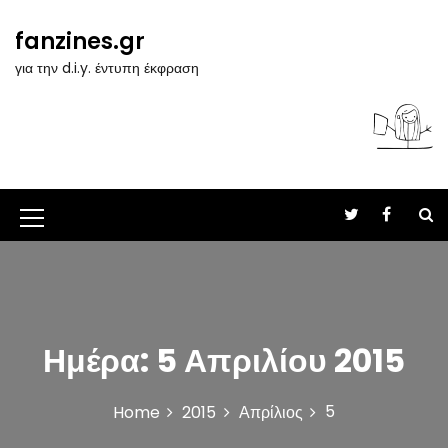
S
k
fanzines.gr
i
για την d.i.y. έντυπη έκφραση
p
t
o
c
o
n
t
M
e
n
e
t
n
u
Ημέρα:
5 Απριλίου 2015
I
c
5
Home
2015
Απρίλιος
o