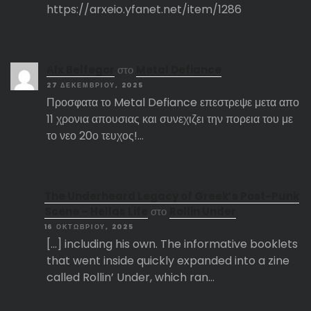
https://arxeio.yfanet.net/item/1286
Αlx Belfegor
στο
Metal Defiance
27 ΔΕΚΕΜΒΡΊΟΥ, 2025
Προσφατα το Metal Defiance επεστρεψε μετα απο
11 χρονια απουσιας και συνεχιζει την πορεια του με
το νεο 20ο τευχος!…
The Underheard Legacy of Greek’s Post-Punk
Scene – Hellas Life
στο
Rollin Under
16 ΟΚΤΩΒΡΊΟΥ, 2025
[…] including his own. The informative booklets
that went inside quickly expanded into a zine
called Rollin’ Under, which ran…