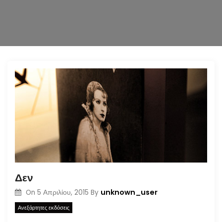
n
Δεν
unknown_user
On
5 Απριλίου, 2015
By
Ανεξάρτητες εκδόσεις