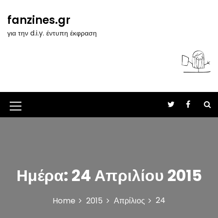
S
k
fanzines.gr
i
για την d.i.y. έντυπη έκφραση
p
t
o
c
o
n
t
M
e
n
e
t
n
u
Ημέρα:
24 Απριλίου 2015
I
c
24
Home
2015
Απρίλιος
o