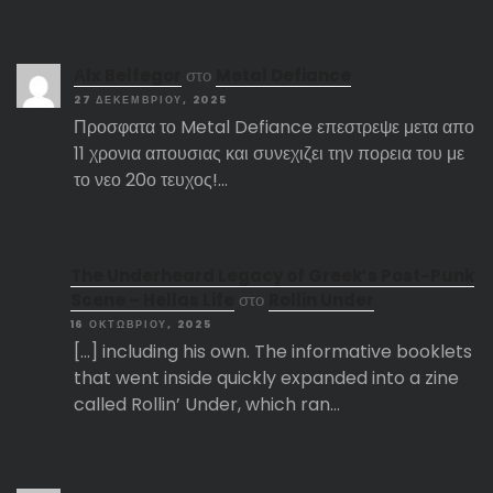
Αlx Belfegor
στο
Metal Defiance
27 ΔΕΚΕΜΒΡΊΟΥ, 2025
Προσφατα το Metal Defiance επεστρεψε μετα απο
11 χρονια απουσιας και συνεχιζει την πορεια του με
το νεο 20ο τευχος!…
The Underheard Legacy of Greek’s Post-Punk
Scene – Hellas Life
στο
Rollin Under
16 ΟΚΤΩΒΡΊΟΥ, 2025
[…] including his own. The informative booklets
that went inside quickly expanded into a zine
called Rollin’ Under, which ran…