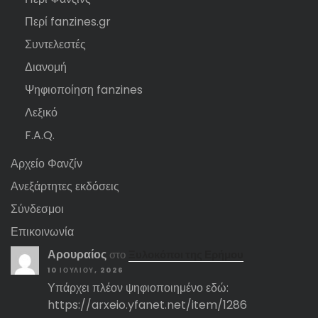
Περί fanzines.gr
Συντελεστές
Διανομή
Ψηφιοποίηση fanzines
Λεξικό
F.A.Q.
Αρχείο Φανζίν
Ανεξάρτητες εκδόσεις
Σύνδεσμοι
Επικοινωνία
Αρουραίος
στο
Ξυλοκόποι της Ερήμου
10 ΙΟΥΛΊΟΥ, 2026
Υπάρχει πλέον ψηφιοποιημένο εδώ:
https://arxeio.yfanet.net/item/1286