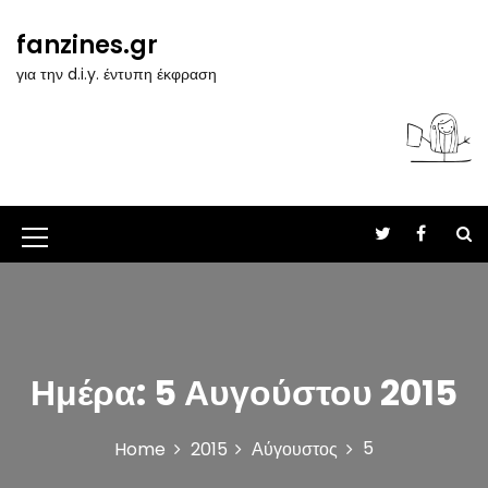
S
k
fanzines.gr
i
για την d.i.y. έντυπη έκφραση
p
t
o
c
o
n
t
M
e
n
e
t
n
u
Ημέρα:
5 Αυγούστου 2015
I
c
5
Home
2015
Αύγουστος
o