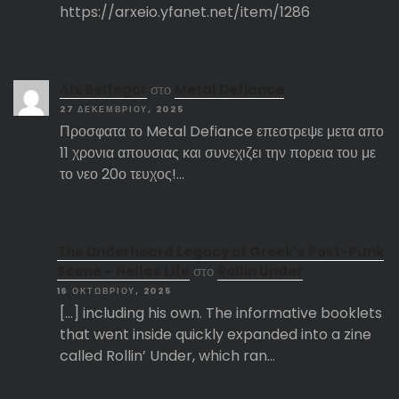
https://arxeio.yfanet.net/item/1286
Αlx Belfegor
στο
Metal Defiance
27 ΔΕΚΕΜΒΡΊΟΥ, 2025
Προσφατα το Metal Defiance επεστρεψε μετα απο
11 χρονια απουσιας και συνεχιζει την πορεια του με
το νεο 20ο τευχος!…
The Underheard Legacy of Greek’s Post-Punk
Scene – Hellas Life
στο
Rollin Under
16 ΟΚΤΩΒΡΊΟΥ, 2025
[…] including his own. The informative booklets
that went inside quickly expanded into a zine
called Rollin’ Under, which ran…