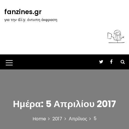
S
k
fanzines.gr
i
για την d.i.y. έντυπη έκφραση
p
t
o
c
o
n
t
M
e
n
e
t
n
u
Ημέρα:
5 Απριλίου 2017
I
c
5
Home
2017
Απρίλιος
o