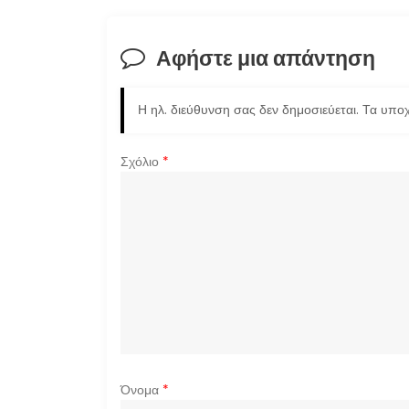
ο
ή
Αφήστε μια απάντηση
γ
Η ηλ. διεύθυνση σας δεν δημοσιεύεται.
Τα υποχ
η
σ
Σχόλιο
*
η
ά
ρ
θ
ρ
Όνομα
*