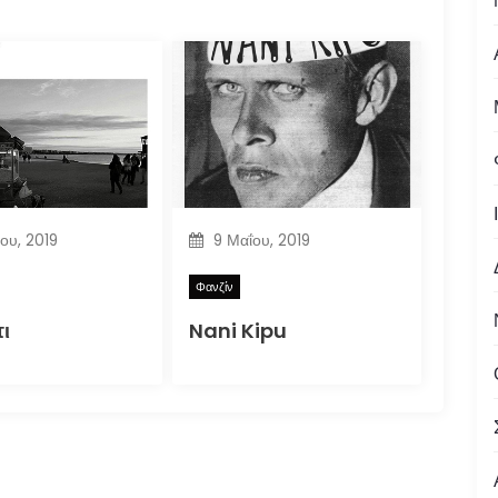
ίου, 2019
9 Μαΐου, 2019
Φανζίν
ι
Nani Kipu