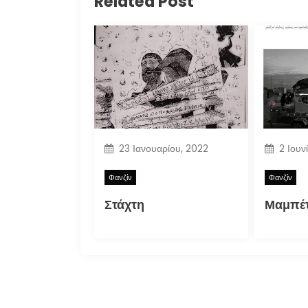
Related Post
23 Ιανουαρίου, 2022
2 Ιουν
Φανζίν
Φανζίν
Στάχτη
Μαμπέτ