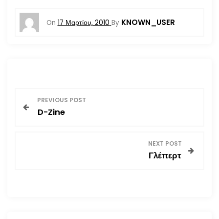
KNOWN_USER
On
17 Μαρτίου, 2010
By
Π
PREVIOUS POST
D-Zine
λ
ο
NEXT POST
Γλέπερτ
ή
γ
η