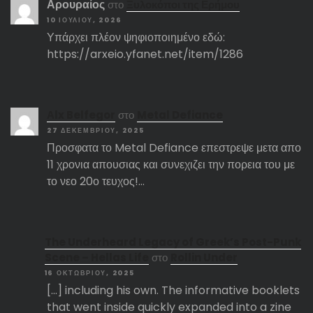
Αρουραίος
στο
Ξυλοκόποι της Ερήμου
10 ΙΟΥΛΊΟΥ, 2026
Υπάρχει πλέον ψηφιοποιημένο εδώ:
https://arxeio.yfanet.net/item/1286
Αlx Belfegor
στο
Metal Defiance
27 ΔΕΚΕΜΒΡΊΟΥ, 2025
Προσφατα το Metal Defiance επεστρεψε μετα απο
11 χρονια απουσιας και συνεχιζει την πορεια του με
το νεο 20ο τευχος!…
The Underheard Legacy of Greek’s Post-Punk
Scene – Hellas Life
στο
Rollin Under
16 ΟΚΤΩΒΡΊΟΥ, 2025
[…] including his own. The informative booklets
that went inside quickly expanded into a zine