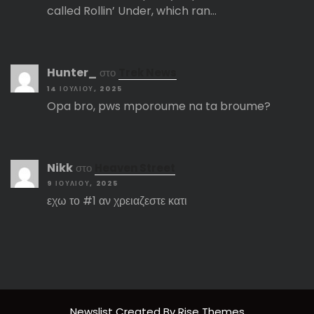
called Rollin’ Under, which ran…
Hunter_
στο
Trek News
14 ΙΟΥΛΊΟΥ, 2025
Opa bro, pws mporoume na ta broume?
Nikk
στο
Heaven Street
9 ΙΟΥΛΊΟΥ, 2025
εχω το #1 αν χρειαζεστε κατι
Newslist
Created By
Rise Themes