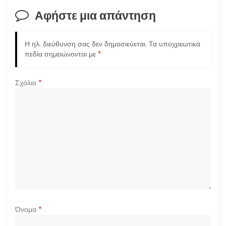
σ
Αφήστε μια απάντηση
η
Η ηλ. διεύθυνση σας δεν δημοσιεύεται.
Τα υποχρεωτικά
ά
πεδία σημειώνονται με
*
ρ
Σχόλιο
*
θ
ρ
ω
ν
Όνομα
*