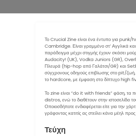
Το Crucial Zine είναι ένα έντυπο για punk/h
Cambridge. Είναι γραμμένο στ’ Αγγλικά και
παράδειγμα μέχρι στιγμής έχουν σκάσει μ
Audacity! (UK), Vodka Juniors (GR), Ove
Πλευρά (hip-hop από Γαλάτσι/GR) και Set
σύγχρονους οδηγούς επιβίωσης στο pit/ζωή,
το hardcore, με έμφαση στο δίπτυχο high f
Το zine είναι “do it with friends” φάση, τα 
distros, ενώ το διαθέτουν στην ιστοσελίδα τ
Οποιοσδήποτε ενδιαφέρεται είτε για την χάρτ
γράφοντας κατιτίς ας στείλει κάνα μέηλ προς
Τεύχη