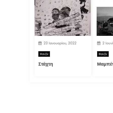
23 Ιανουαρίου, 2022
2 Ιουν
Φανζίν
Φανζίν
Στάχτη
Μαμπέτ