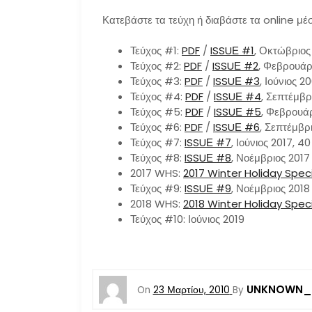
Κατεβάστε τα τεύχη ή διαβάστε τα online μέ
Τεύχος #1:
PDF
/
ISSUΕ #1
, Οκτώβριος 
Τεύχος #2:
PDF
/
ISSUΕ #2
, Φεβρουάρι
Τεύχος #3:
PDF
/
ISSUΕ #3
, Ιούνιος 2
Τεύχος #4:
PDF
/
ISSUΕ #4
, Σεπτέμβρ
Τεύχος #5:
PDF
/
ISSUΕ #5
, Φεβρουάρ
Τεύχος #6:
PDF
/
ISSUΕ #6
, Σεπτέμβρι
Τεύχος #7:
ISSUΕ #7
, Ιούνιος 2017, 4
Τεύχος #8:
ISSUΕ #8
, Νοέμβριος 2017
2017 WHS:
2017 Winter Holiday Spec
Τεύχος #9:
ISSUΕ #9
, Νοέμβριος 2018
2018 WHS:
2018 Winter Holiday Spec
Τεύχος #10: Ιούνιος 2019
UNKNOWN_
On
23 Μαρτίου, 2010
By