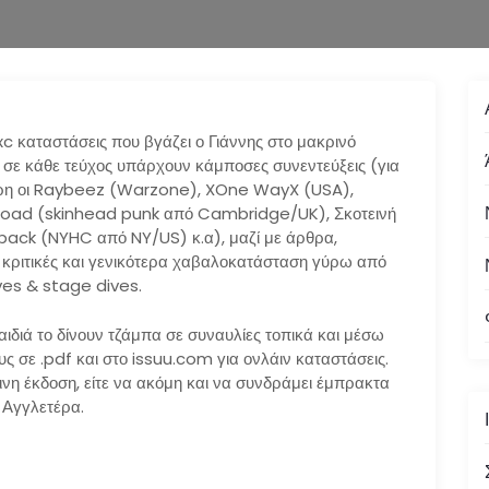
xc καταστάσεις που βγάζει ο Γιάννης στο μακρινό
 σε κάθε τεύχος υπάρχουν κάμποσες συνεντεύξεις (για
ούρη οι Raybeez (Warzone), XOne WayX (USA),
rload (skinhead punk από Cambridge/UK), Σκοτεινή
back (NYHC από NY/US) κ.α), μαζί με άρθρα,
 κριτικές και γενικότερα χαβαλοκατάσταση γύρω από
ives & stage dives.
παιδιά το δίνουν τζάμπα σε συναυλίες τοπικά και μέσω
ους σε .pdf και στο issuu.com για ονλάιν καταστάσεις.
ινη έκδοση, είτε να ακόμη και να συνδράμει έμπρακτα
 Αγγλετέρα.