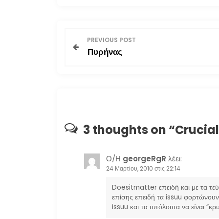
Π
PREVIOUS POST
Πυρήνας
λ
ο
ή
γ
3 thoughts on “
Crucial
η
Ο/Η
georgeRgR
λέει:
σ
24 Μαρτίου, 2010 στις 22:14
η
Doesitmatter επειδή και με τα τεύ
επίσης επειδή τα issuu φορτώνουν
issuu και τα υπόλοιπα να είναι “κ
ά