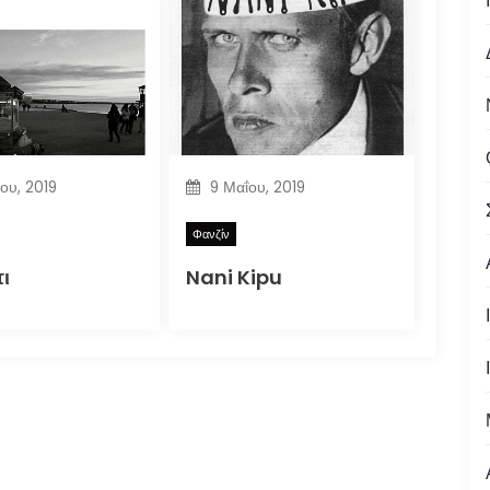
ίου, 2019
9 Μαΐου, 2019
Φανζίν
ι
Nani Kipu