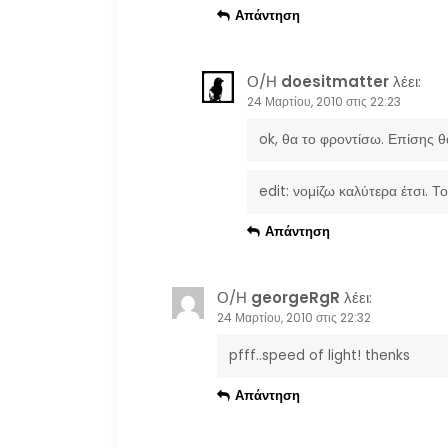
Απάντηση
ρ
θ
Ο/Η
doesitmatter
λέει:
24 Μαρτίου, 2010 στις 22:23
ρ
ok, θα το φροντίσω. Επίσης 
ω
edit: νομίζω καλύτερα έτσι. Τ
ν
Απάντηση
Ο/Η
georgeRgR
λέει:
24 Μαρτίου, 2010 στις 22:32
pfff..speed of light! thenks
Απάντηση