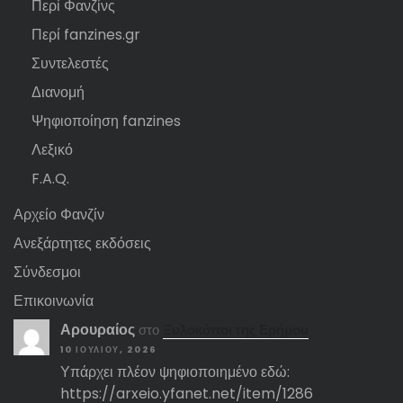
Περί Φανζίνς
Περί fanzines.gr
Συντελεστές
Διανομή
Ψηφιοποίηση fanzines
Λεξικό
F.A.Q.
Αρχείο Φανζίν
Ανεξάρτητες εκδόσεις
Σύνδεσμοι
Επικοινωνία
Αρουραίος
στο
Ξυλοκόποι της Ερήμου
10 ΙΟΥΛΊΟΥ, 2026
Υπάρχει πλέον ψηφιοποιημένο εδώ:
https://arxeio.yfanet.net/item/1286