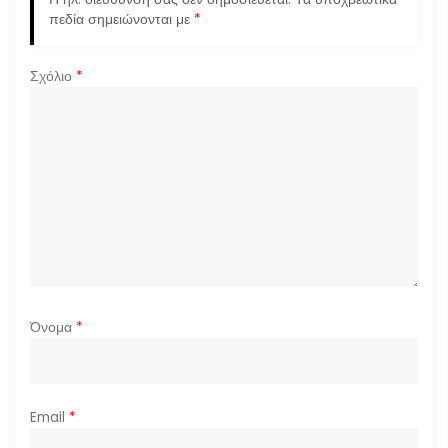
ά
πεδία σημειώνονται με
*
ρ
Σχόλιο
*
θ
ρ
ω
ν
Όνομα
*
Email
*