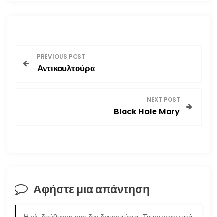
Π
PREVIOUS POST
Αντικουλτούρα
λ
ο
NEXT POST
Black Hole Mary
ή
γ
η
σ
Αφήστε μια απάντηση
η
Η ηλ. διεύθυνση σας δεν δημοσιεύεται.
Τα υποχρεωτικά