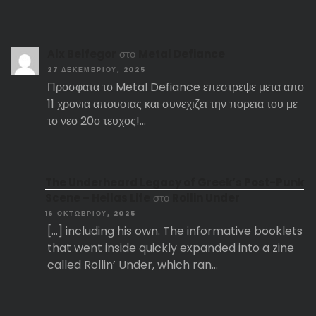
Αlx Belfegor
στο
Metal Defiance
27 ΔΕΚΕΜΒΡΊΟΥ, 2025
Προσφατα το Metal Defiance επεστρεψε μετα απο
11 χρονια απουσιας και συνεχιζει την πορεια του με
το νεο 20ο τευχος!…
The Underheard Legacy of Greek’s Post-Punk
Scene – Hellas Life
στο
Rollin Under
16 ΟΚΤΩΒΡΊΟΥ, 2025
[…] including his own. The informative booklets
that went inside quickly expanded into a zine
called Rollin’ Under, which ran…