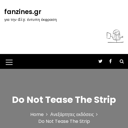
S
k
fanzines.gr
i
για την d.i.y. έντυπη έκφραση
p
t
o
c
o
n
t
M
e
n
e
t
n
u
Do Not Tease The Strip
I
c
Home
Ανεξάρτητες εκδόσεις
o
Do Not Tease The Strip