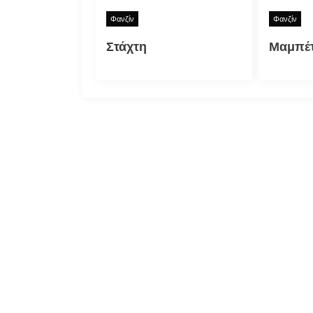
Φανζίν
Φανζίν
Στάχτη
Μαμπέτ