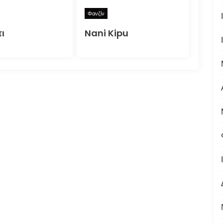
Φανζίν
ι
Nani Kipu