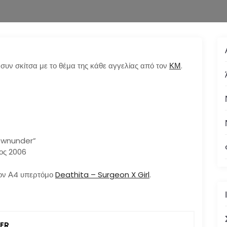
 συν σκίτσα με το θέμα της κάθε αγγελίας από τον
ΚΜ
.
Downunder”
ος 2006
τον Α4 υπερτόμο
Deathita – Surgeon X Girl
.
ER