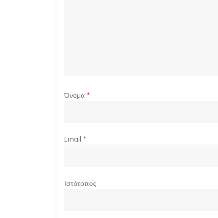
ά
ρ
θ
ρ
ω
Όνομα
*
ν
Email
*
Ιστότοπος