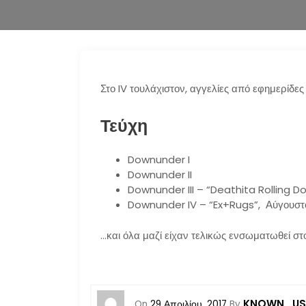
Στο IV τουλάχιστον, αγγελίες από εφημερίδες
Τεύχη
Downunder I
Downunder II
Downunder III – “Deathita Rolling 
Downunder IV – “Ex+Rugs”, Αύγουστ
…και όλα μαζί είχαν τελικώς ενσωματωθεί σ
KNOWN_US
On
29 Απριλίου, 2017
By