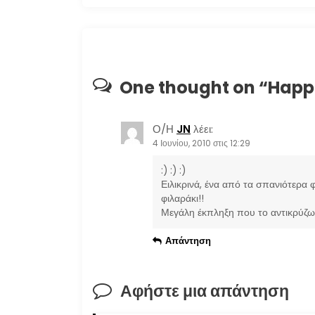
ο
ή
γ
One thought on “
Happ
η
Ο/Η
JN
λέει:
σ
4 Ιουνίου, 2010 στις 12:29
η
:) :) :)
Ειλικρινά, ένα από τα σπανιότερα 
φιλαράκι!!
ά
Μεγάλη έκπληξη που το αντικρύζω
ρ
Απάντηση
θ
Αφήστε μια απάντηση
ρ