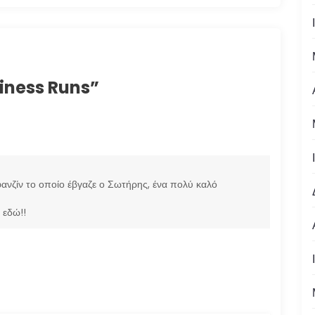
iness Runs
”
φανζίν το οποίο έβγαζε ο Σωτήρης, ένα πολύ καλό
 εδώ!!