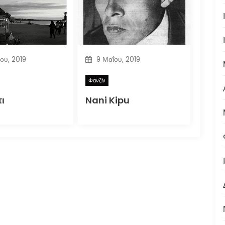
ίου, 2019
9 Μαΐου, 2019
Φανζίν
ι
Nani Kipu