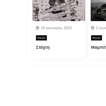
23 Ιανουαρίου, 2022
2 Ιουν
Φανζίν
Φανζίν
Στάχτη
Μαμπέτ