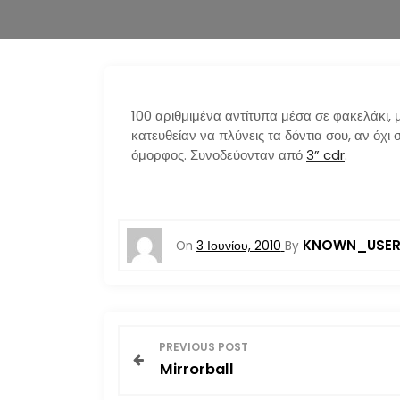
100 αριθμιμένα αντίτυπα μέσα σε φακελάκι, 
κατευθείαν να πλύνεις τα δόντια σου, αν όχι 
όμορφος. Συνοδεύονταν από
3” cdr
.
KNOWN_USE
On
3 Ιουνίου, 2010
By
Π
PREVIOUS POST
Mirrorball
λ