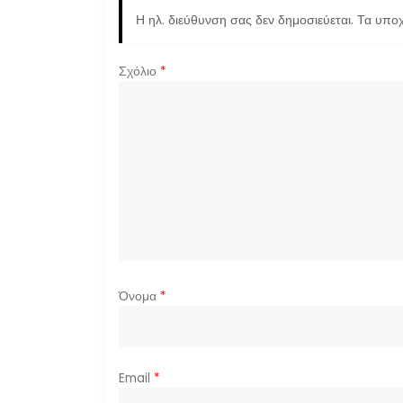
ω
Η ηλ. διεύθυνση σας δεν δημοσιεύεται.
Τα υποχ
ν
Σχόλιο
*
Όνομα
*
Email
*