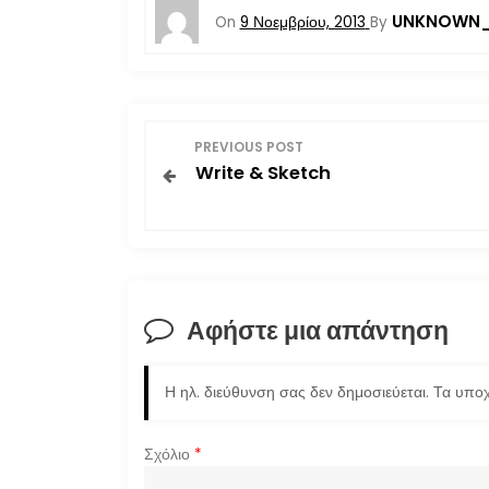
UNKNOWN_
On
9 Νοεμβρίου, 2013
By
Π
PREVIOUS POST
Write & Sketch
λ
ο
ή
Αφήστε μια απάντηση
γ
η
Η ηλ. διεύθυνση σας δεν δημοσιεύεται.
Τα υποχ
σ
Σχόλιο
*
η