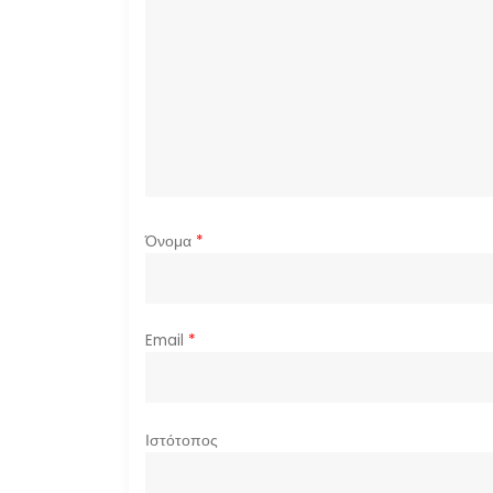
ά
ρ
θ
ρ
ω
Όνομα
*
ν
Email
*
Ιστότοπος