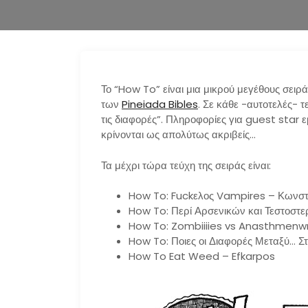
Το “How To” είναι μια μικρού μεγέθους σειρ
των
Pineiada Bibles
. Σε κάθε -αυτοτελές- τ
τις διαφορές”. Πληροφορίες για guest star 
κρίνονται ως απολύτως ακριβείς…
Τα μέχρι τώρα τεύχη της σειράς είναι:
How To: Fuckελος Vampires – Κωνστ
How To: Περί Αρσενικών και Τεστοστ
How To: Zombiiiies vs Anasthmenw
How To: Ποιες οι Διαφορές Μεταξύ… Στ
How To Eat Weed – Efkarpos