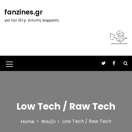
S
k
fanzines.gr
i
για την d.i.y. έντυπη έκφραση
p
t
o
c
o
n
t
M
e
n
e
t
n
u
Low Tech / Raw Tech
I
c
Low Tech / Raw Tech
Home
Φανζίν
o