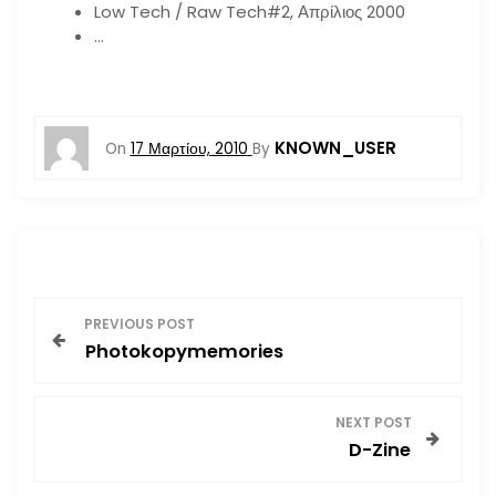
Low Tech / Raw Tech#2, Απρίλιος 2000
…
KNOWN_USER
On
17 Μαρτίου, 2010
By
Π
PREVIOUS POST
Photokopymemories
λ
ο
NEXT POST
D-Zine
ή