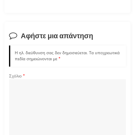
γ
η
σ
Αφήστε μια απάντηση
η
Η ηλ. διεύθυνση σας δεν δημοσιεύεται.
Τα υποχρεωτικά
ά
πεδία σημειώνονται με
*
ρ
Σχόλιο
*
θ
ρ
ω
ν