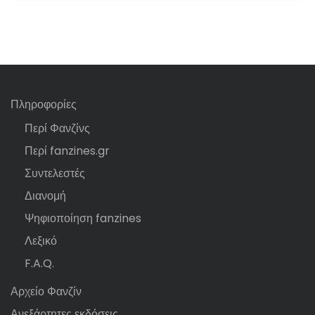
Πληροφορίες
Περί Φανζίνς
Περί fanzines.gr
Συντελεστές
Διανομή
Ψηφιοποίηση fanzines
Λεξικό
F.A.Q.
Αρχείο Φανζίν
Ανεξάρτητες εκδόσεις