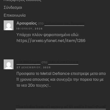
Σύνδεσμοι
Επικοινωνία
Αρουραίος
στο
Ξυλοκόποι της Ερήμου
10 ΙΟΥΛΊΟΥ, 2026
Υπάρχει πλέον ψηφιοποιημένο εδώ:
https://arxeio.yfanet.net/item/1286
Αlx Belfegor
στο
Metal Defiance
27 ΔΕΚΕΜΒΡΊΟΥ, 2025
Προσφατα το Metal Defiance επεστρεψε μετα απο
11 χρονια απουσιας και συνεχιζει την πορεια του με
το νεο 20ο τευχος!…
The Underheard Legacy of Greek’s Post-Punk