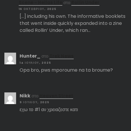
Scene – Hellas Life
στο
Rollin Under
16 ΟΚΤΩΒΡΊΟΥ, 2025
[…] including his own. The informative booklets
that went inside quickly expanded into a zine
called Rollin’ Under, which ran…
Hunter_
στο
Trek News
14 ΙΟΥΛΊΟΥ, 2025
Opa bro, pws mporoume na ta broume?
Nikk
στο
Heaven Street
9 ΙΟΥΛΊΟΥ, 2025
εχω το #1 αν χρειαζεστε κατι