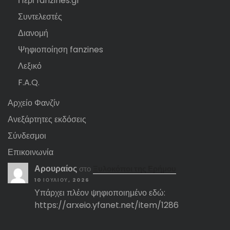
Περί fanzines.gr
Συντελεστές
Διανομή
Ψηφιοποίηση fanzines
Λεξικό
F.A.Q.
Αρχείο Φανζίν
Ανεξάρτητες εκδόσεις
Σύνδεσμοι
Επικοινωνία
Αρουραίος
στο
Ξυλοκόποι της Ερήμου
10 ΙΟΥΛΊΟΥ, 2026
Υπάρχει πλέον ψηφιοποιημένο εδώ:
https://arxeio.yfanet.net/item/1286