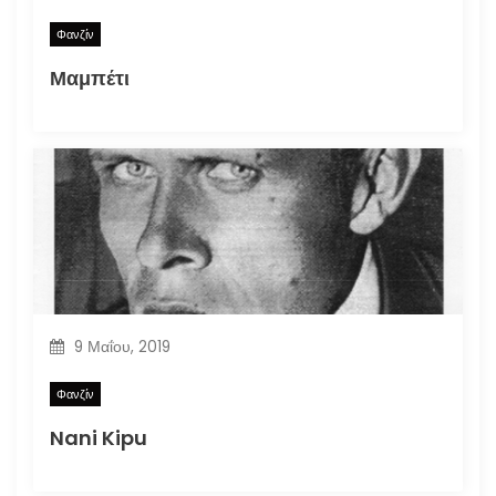
Φανζίν
Μαμπέτι
9 Μαΐου, 2019
Φανζίν
Nani Kipu