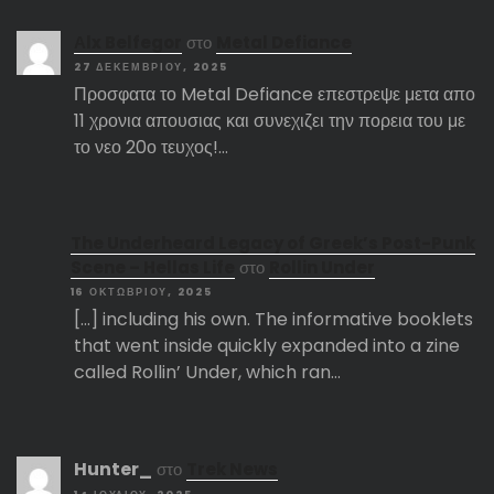
Αlx Belfegor
στο
Metal Defiance
27 ΔΕΚΕΜΒΡΊΟΥ, 2025
Προσφατα το Metal Defiance επεστρεψε μετα απο
11 χρονια απουσιας και συνεχιζει την πορεια του με
το νεο 20ο τευχος!…
The Underheard Legacy of Greek’s Post-Punk
Scene – Hellas Life
στο
Rollin Under
16 ΟΚΤΩΒΡΊΟΥ, 2025
[…] including his own. The informative booklets
that went inside quickly expanded into a zine
called Rollin’ Under, which ran…
Hunter_
στο
Trek News