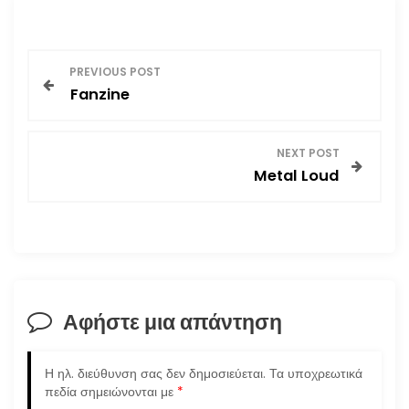
Π
PREVIOUS POST
Fanzine
λ
ο
NEXT POST
Metal Loud
ή
γ
η
σ
Αφήστε μια απάντηση
η
Η ηλ. διεύθυνση σας δεν δημοσιεύεται.
Τα υποχρεωτικά
ά
πεδία σημειώνονται με
*