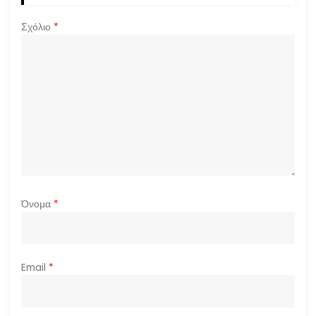
ρ
Σχόλιο
*
θ
ρ
ω
ν
Όνομα
*
Email
*