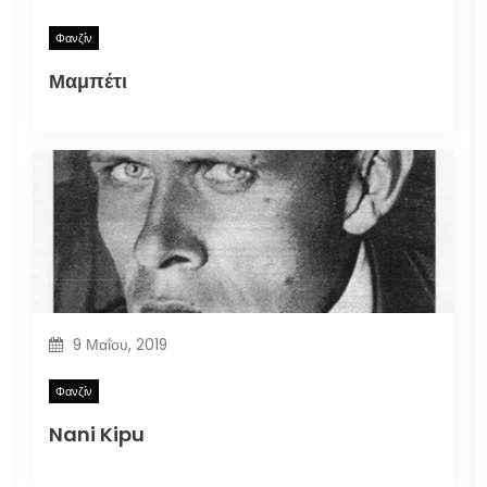
Φανζίν
Μαμπέτι
9 Μαΐου, 2019
Φανζίν
Nani Kipu