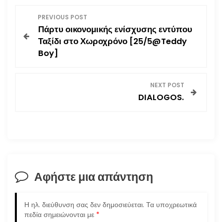
Π
PREVIOUS POST
Πάρτυ οικονομικής ενίσχυσης εντύπου
λ
Ταξίδι στο Χωροχρόνο [25/5@Teddy
Boy]
ο
ή
NEXT POST
DIALOGOS.
γ
η
σ
η
Αφήστε μια απάντηση
ά
Η ηλ. διεύθυνση σας δεν δημοσιεύεται.
Τα υποχρεωτικά
ρ
πεδία σημειώνονται με
*