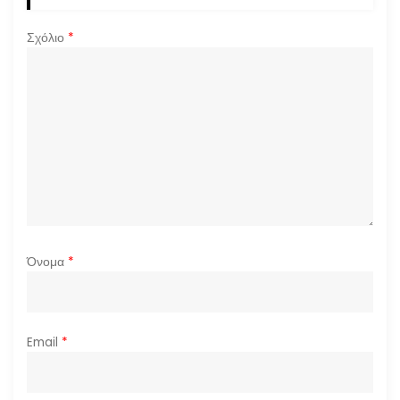
θ
Σχόλιο
*
ρ
ω
ν
Όνομα
*
Email
*