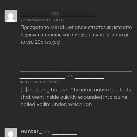
Αlx Belfegor
στο
Metal Defiance
27 ΔΕΚΕΜΒΡΊΟΥ, 2025
Προσφατα το Metal Defiance επεστρεψε μετα απο
11 χρονια απουσιας και συνεχιζει την πορεια του με
το νεο 20ο τευχος!…
The Underheard Legacy of Greek’s Post-Punk
Scene – Hellas Life
στο
Rollin Under
16 ΟΚΤΩΒΡΊΟΥ, 2025
[…] including his own. The informative booklets
that went inside quickly expanded into a zine
called Rollin’ Under, which ran…
Hunter_
στο
Trek News