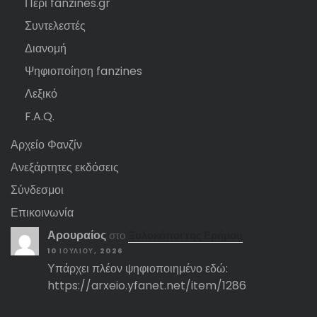
Περί fanzines.gr
Συντελεστές
Διανομή
Ψηφιοποίηση fanzines
Λεξικό
F.A.Q.
Αρχείο Φανζίν
Ανεξάρτητες εκδόσεις
Σύνδεσμοι
Επικοινωνία
Αρουραίος
στο
Ξυλοκόποι της Ερήμου
10 ΙΟΥΛΊΟΥ, 2026
Υπάρχει πλέον ψηφιοποιημένο εδώ:
https://arxeio.yfanet.net/item/1286