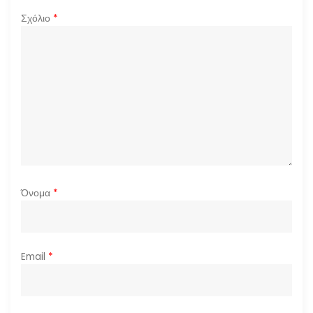
Σχόλιο
*
θ
ρ
ω
ν
Όνομα
*
Email
*