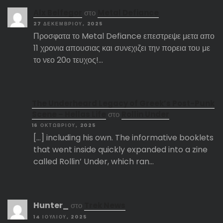
Αlx Belfegor
στο
Metal Defiance
27 ΔΕΚΕΜΒΡΊΟΥ, 2025
Προσφατα το Metal Defiance επεστρεψε μετα απο
11 χρονια απουσιας και συνεχιζει την πορεια του με
το νεο 20ο τευχος!…
The Underheard Legacy of Greek’s Post-Punk
Scene – Hellas Life
στο
Rollin Under
16 ΟΚΤΩΒΡΊΟΥ, 2025
[…] including his own. The informative booklets
that went inside quickly expanded into a zine
called Rollin’ Under, which ran…
Hunter_
στο
Trek News
14 ΙΟΥΛΊΟΥ, 2025