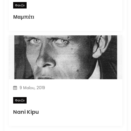
Φανζίν
Μαμπέτι
9 Μαΐου, 2019
Φανζίν
Nani Kipu