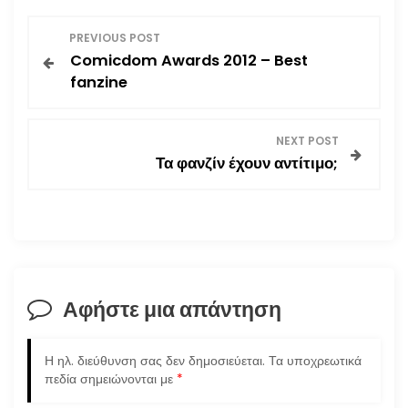
Π
PREVIOUS POST
Comicdom Awards 2012 – Best
λ
fanzine
ο
NEXT POST
ή
Τα φανζίν έχουν αντίτιμο;
γ
η
σ
Αφήστε μια απάντηση
η
ά
Η ηλ. διεύθυνση σας δεν δημοσιεύεται.
Τα υποχρεωτικά
πεδία σημειώνονται με
*
ρ