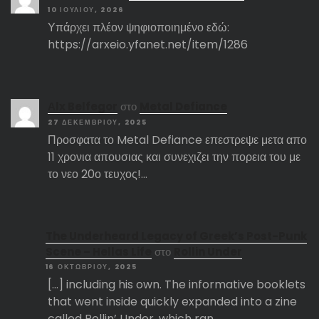
10 ΙΟΥΛΊΟΥ, 2026
Υπάρχει πλέον ψηφιοποιημένο εδώ:
https://arxeio.yfanet.net/item/1286
Αlx Belfegor
στο
Metal Defiance
27 ΔΕΚΕΜΒΡΊΟΥ, 2025
Προσφατα το Metal Defiance επεστρεψε μετα απο
11 χρονια απουσιας και συνεχιζει την πορεια του με
το νεο 20ο τευχος!…
The Underheard Legacy of Greek’s Post-Punk
Scene – Hellas Life
στο
Rollin Under
16 ΟΚΤΩΒΡΊΟΥ, 2025
[…] including his own. The informative booklets
that went inside quickly expanded into a zine
called Rollin’ Under, which ran…