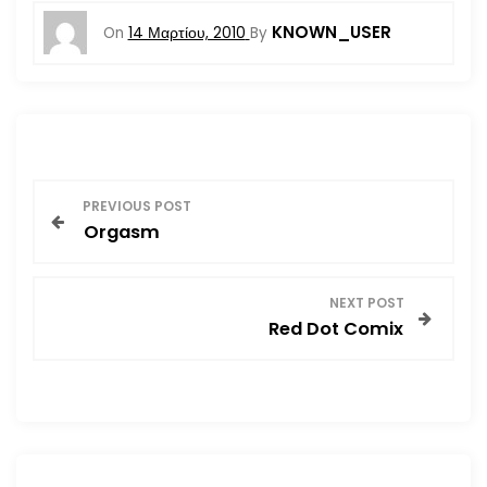
KNOWN_USER
On
14 Μαρτίου, 2010
By
Π
PREVIOUS POST
Orgasm
λ
ο
NEXT POST
Red Dot Comix
ή
γ
η