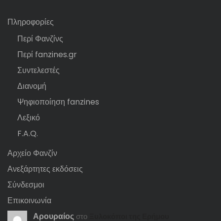
Πληροφορίες
Περί Φανζίνς
Περί fanzines.gr
Συντελεστές
Διανομή
Ψηφιοποίηση fanzines
Λεξικό
F.A.Q.
Αρχείο Φανζίν
Ανεξάρτητες εκδόσεις
Σύνδεσμοι
Επικοινωνία
Αρουραίος
στο
Ξυλοκόποι της Ερήμου