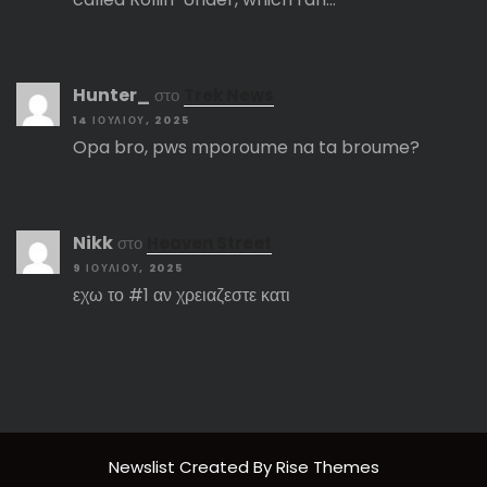
Hunter_
στο
Trek News
14 ΙΟΥΛΊΟΥ, 2025
Opa bro, pws mporoume na ta broume?
Nikk
στο
Heaven Street
9 ΙΟΥΛΊΟΥ, 2025
εχω το #1 αν χρειαζεστε κατι
Newslist
Created By
Rise Themes