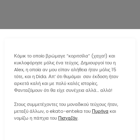
n
Κόμικ το οποίο βρώμαγε “κοριτσίλα” (χαχα!) και
κυκλοφόρησε μόλις ένα τεύχος. Δημιουργοί του η
Alex, η οποία αν μου είπαν αλήθεια ήταν μόλις 15
τότε, και η Dida. Απ’ ότι θυμάμαι σαν έκδοση ήταν
αρκετά καλή και με πολύ καλές ιστορίες.
Φανταζόμουν ότι θα είχε συνέχεια αλλά… αλλά!
Στους συμμετέχοντες του μοναδικού τεύχους ήταν,
μεταξύ άλλων, ο ekato-enteka του
Πυρήνα
και
νομίζω η πάπχια του
Πισχαζόν
.