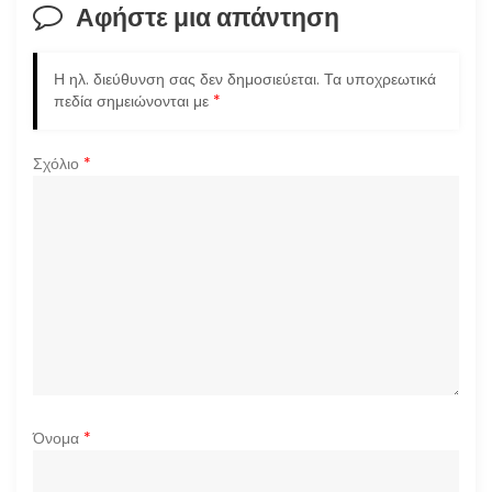
σ
Αφήστε μια απάντηση
η
Η ηλ. διεύθυνση σας δεν δημοσιεύεται.
Τα υποχρεωτικά
ά
πεδία σημειώνονται με
*
ρ
Σχόλιο
*
θ
ρ
ω
ν
Όνομα
*