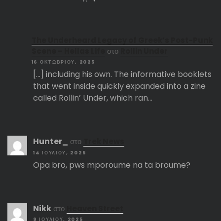
The Underheard Legacy of Greek’s Post-Punk
Scene – Hellas Life
στο
Rollin Under
16 ΟΚΤΩΒΡΊΟΥ, 2025
[…] including his own. The informative booklets
that went inside quickly expanded into a zine
called Rollin’ Under, which ran…
Hunter_
στο
Trek News
14 ΙΟΥΛΊΟΥ, 2025
Opa bro, pws mporoume na ta broume?
Nikk
στο
Heaven Street
9 ΙΟΥΛΊΟΥ, 2025