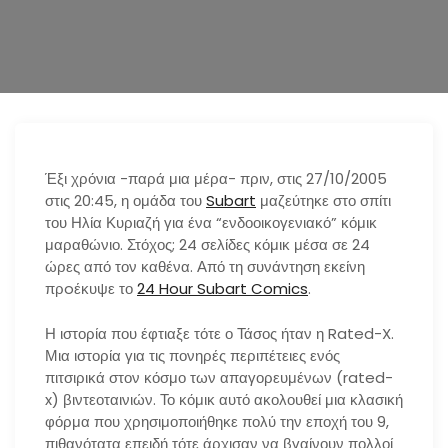
n
Έξι χρόνια -παρά μια μέρα- πριν, στις 27/10/2005
στις 20:45, η ομάδα του
Subart
μαζεύτηκε στο σπίτι
του Ηλία Κυριαζή για ένα “ενδοοικογενιακό” κόμικ
μαραθώνιο. Στόχος; 24 σελίδες κόμικ μέσα σε 24
ώρες από τον καθένα. Από τη συνάντηση εκείνη
πρoέκυψε το
24 Hour Subart Comics
.
Η ιστορία που έφτιαξε τότε ο Τάσος ήταν η Rated-X.
Μια ιστορία για τις πονηρές περιπέτειες ενός
πιτσιρικά στον κόσμο των απαγορευμένων (rated-
x) βιντεοταινιών. Το κόμικ αυτό ακολουθεί μια κλασική
φόρμα που χρησιμοποιήθηκε πολύ την εποχή του 9,
πιθανότατα επειδή τότε άρχισαν να βγαίνουν πολλοί