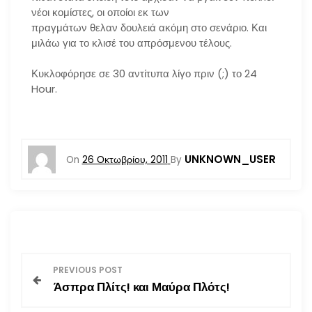
νέοι κομίστες, οι οποίοι εκ των
πραγμάτων θελαν δουλειά ακόμη στο σενάριο. Και
μιλάω για το κλισέ του απρόσμενου τέλους.
Κυκλοφόρησε σε 30 αντίτυπα λίγο πριν (;) το 24
Hour.
UNKNOWN_USER
On
26 Οκτωβρίου, 2011
By
Π
PREVIOUS POST
Άσπρα Πλίτς! και Μαύρα Πλότς!
λ