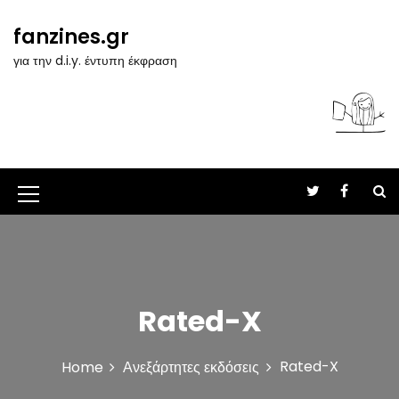
S
k
fanzines.gr
i
για την d.i.y. έντυπη έκφραση
p
t
o
c
o
n
t
M
e
n
e
t
n
u
Rated-X
I
c
Rated-X
Home
Ανεξάρτητες εκδόσεις
o