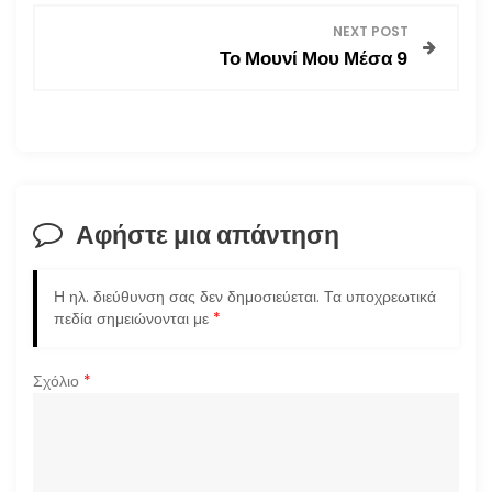
ο
NEXT POST
Το Μουνί Μου Μέσα 9
ή
γ
η
σ
Αφήστε μια απάντηση
η
Η ηλ. διεύθυνση σας δεν δημοσιεύεται.
Τα υποχρεωτικά
ά
πεδία σημειώνονται με
*
ρ
Σχόλιο
*
θ
ρ