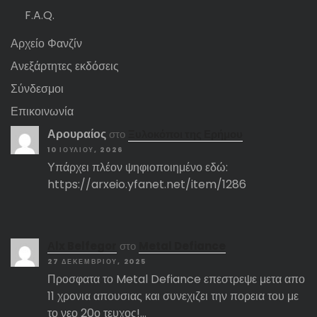
F.A.Q.
Αρχείο Φανζίν
Ανεξάρτητες εκδόσεις
Σύνδεσμοι
Επικοινωνία
Αρουραίος
στο
Ξυλοκόποι της Ερήμου
10 ΙΟΥΛΊΟΥ, 2026
Υπάρχει πλέον ψηφιοποιημένο εδώ:
https://arxeio.yfanet.net/item/1286
Αlx Belfegor
στο
Metal Defiance
27 ΔΕΚΕΜΒΡΊΟΥ, 2025
Προσφατα το Metal Defiance επεστρεψε μετα απο
11 χρονια απουσιας και συνεχιζει την πορεια του με
το νεο 20ο τευχος!…