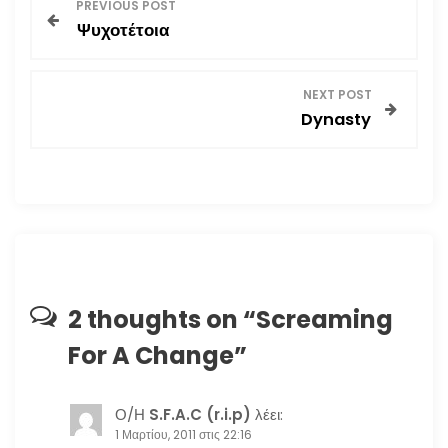
Π
PREVIOUS POST
Ψυχοτέτοια
λ
ο
NEXT POST
Dynasty
ή
γ
η
σ
η
2 thoughts on “
Screaming
For A Change
”
ά
ρ
Ο/Η
S.F.A.C (r.i.p)
λέει:
1 Μαρτίου, 2011 στις 22:16