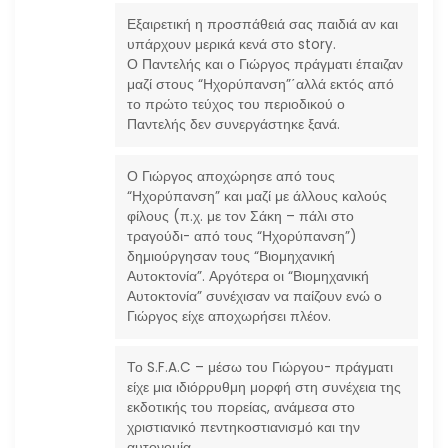
θ
Εξαιρετική η προσπάθειά σας παιδιά αν και
ρ
υπάρχουν μερικά κενά στο story.
Ο Παντελής και ο Γιώργος πράγματι έπαιζαν
ω
μαζί στους “Ηχορύπανση”΄αλλά εκτός από
το πρώτο τεύχος του περιοδικού ο
Παντελής δεν συνεργάστηκε ξανά.
ν
Ο Γιώργος αποχώρησε από τους
“Ηχορύπανση” και μαζί με άλλους καλούς
φίλους (π.χ. με τον Σάκη – πάλι στο
τραγούδι- από τους “Ηχορύπανση”)
δημιούργησαν τους “Βιομηχανική
Αυτοκτονία”. Αργότερα οι “Βιομηχανική
Αυτοκτονία” συνέχισαν να παίζουν ενώ ο
Γιώργος είχε αποχωρήσει πλέον.
Το S.F.A.C – μέσω του Γιώργου- πράγματι
είχε μια ιδιόρρυθμη μορφή στη συνέχεια της
εκδοτικής του πορείας, ανάμεσα στο
χριστιανικό πεντηκοστιανισμό και την
αυτονομία.