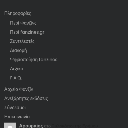
Πληροφορίες
Περί Φανζίνς
Περί fanzines.gr
Συντελεστές
Διανομή
Ψηφιοποίηση fanzines
Λεξικό
F.A.Q.
Αρχείο Φανζίν
Ανεξάρτητες εκδόσεις
Σύνδεσμοι
Επικοινωνία
Αρουραίος
στο
Ξυλοκόποι της Ερήμου