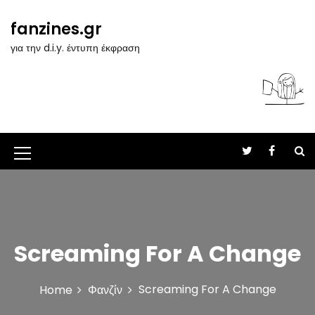
S
k
fanzines.gr
i
για την d.i.y. έντυπη έκφραση
p
t
o
c
o
n
t
M
e
n
e
t
n
u
Screaming For A Change
I
c
Screaming For A Change
Home
Φανζίν
o