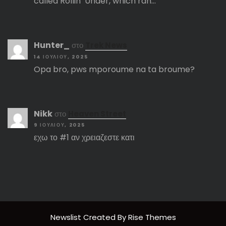
called Rollin’ Under, which ran…
Hunter_
στο
Trek News
14 ΙΟΥΛΊΟΥ, 2025
Opa bro, pws mporoume na ta broume?
Nikk
στο
Heaven Street
9 ΙΟΥΛΊΟΥ, 2025
εχω το #1 αν χρειαζεστε κατι
Newslist
Created By
Rise Themes