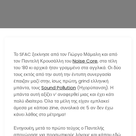
n
Το SFAC ξεκίνησε από τον Γιώργο Μάμαλη και από
τον Παντελή Κρουσάλλη του
Noise Core
, στα τέλη
του ’80 κι αρχικά ήταν γραμμένο στα αγγλικά. Οι δύο
τους εκτός από την αυτή την έντυπη συνεργασία
έπαιζαν μαζί στην, ίσως πρώτη, grind ελληνική
μπάντα, τους
Sound Pollution
(Ηχορύπανση). Η
μπάντα αυτή αξίζει ν’ αναφερθεί μιας και έχει κάτι
πολύ ιδιαίτερο. Όλα τα μέλη της είχαν εμπλακεί
άμεσα με κάποιο zine, συνολικά σε 5 αν δεν έχω
κάνει λάθος στο μέτρημα!
Ενηγουέη, μετά το πρώτο τεύχος ο Παντελής
αποχώρησε για προσωπικούς λόγους και κάπου εδώ