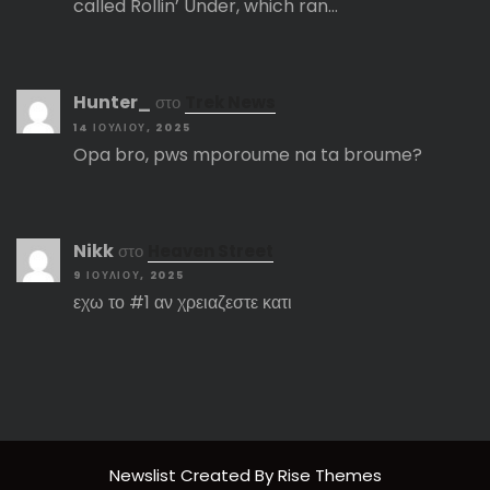
called Rollin’ Under, which ran…
Hunter_
στο
Trek News
14 ΙΟΥΛΊΟΥ, 2025
Opa bro, pws mporoume na ta broume?
Nikk
στο
Heaven Street
9 ΙΟΥΛΊΟΥ, 2025
εχω το #1 αν χρειαζεστε κατι
Newslist
Created By
Rise Themes