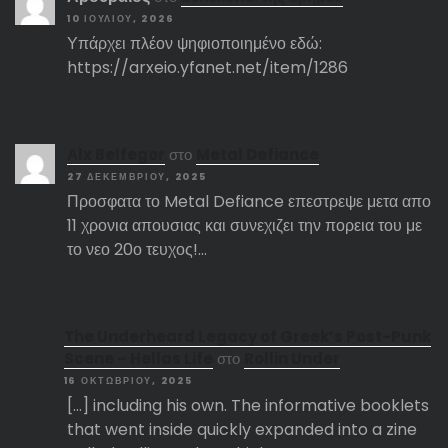
10 ΙΟΥΛΊΟΥ, 2026
Υπάρχει πλέον ψηφιοποιημένο εδώ:
https://arxeio.yfanet.net/item/1286
Αlx Belfegor
στο
Metal Defiance
27 ΔΕΚΕΜΒΡΊΟΥ, 2025
Προσφατα το Metal Defiance επεστρεψε μετα απο
11 χρονια απουσιας και συνεχιζει την πορεια του με
το νεο 20ο τευχος!…
The Underheard Legacy of Greek’s Post-Punk
Scene – Hellas Life
στο
Rollin Under
16 ΟΚΤΩΒΡΊΟΥ, 2025
[…] including his own. The informative booklets
that went inside quickly expanded into a zine