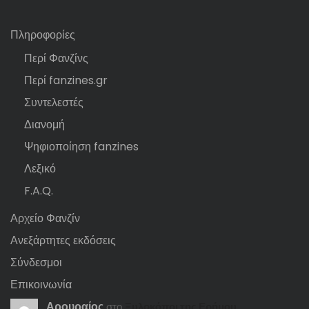
Πληροφορίες
Περί Φανζίνς
Περί fanzines.gr
Συντελεστές
Διανομή
Ψηφιοποίηση fanzines
Λεξικό
F.A.Q.
Αρχείο Φανζίν
Ανεξάρτητες εκδόσεις
Σύνδεσμοι
Επικοινωνία
Αρουραίος
στο
Ξυλοκόποι της Ερήμου