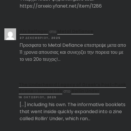
https://arxeio.yfanet.net/item/1286
Αlx Belfegor
στο
Metal Defiance
27 ΔΕΚΕΜΒΡΊΟΥ, 2025
Προσφατα το Metal Defiance επεστρεψε μετα απο
11 χρονια απουσιας και συνεχιζει την πορεια του με
το νεο 20ο τευχος!…
The Underheard Legacy of Greek’s Post-Punk
Scene – Hellas Life
στο
Rollin Under
16 ΟΚΤΩΒΡΊΟΥ, 2025
[…] including his own. The informative booklets
that went inside quickly expanded into a zine
called Rollin’ Under, which ran…