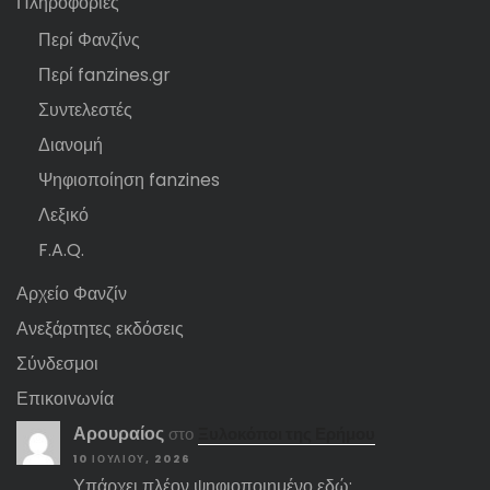
Πληροφορίες
Περί Φανζίνς
Περί fanzines.gr
Συντελεστές
Διανομή
Ψηφιοποίηση fanzines
Λεξικό
F.A.Q.
Αρχείο Φανζίν
Ανεξάρτητες εκδόσεις
Σύνδεσμοι
Επικοινωνία
Αρουραίος
στο
Ξυλοκόποι της Ερήμου
10 ΙΟΥΛΊΟΥ, 2026
Υπάρχει πλέον ψηφιοποιημένο εδώ: