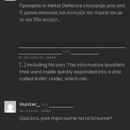
Προσφατα το Metal Defiance επεστρεψε μετα απο
11 χρονια απουσιας και συνεχιζει την πορεια του με
το νεο 20ο τευχος!…
The Underheard Legacy of Greek’s Post-Punk
Scene – Hellas Life
στο
Rollin Under
16 ΟΚΤΩΒΡΊΟΥ, 2025
[…] including his own. The informative booklets
that went inside quickly expanded into a zine
called Rollin’ Under, which ran…
Hunter_
στο
Trek News
14 ΙΟΥΛΊΟΥ, 2025
Opa bro, pws mporoume na ta broume?