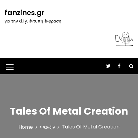
S
k
fanzines.gr
i
για την d.i.y. έντυπη έκφραση
p
t
o
c
o
n
t
M
e
n
e
t
n
u
Tales Of Metal Creation
I
c
Tales Of Metal Creation
Home
Φανζίν
o