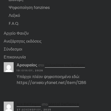
Ψηφιοποίηση fanzines
Λεξικό
F.A.Q.
Αρχείο Φανζίν
Ανεξάρτητες εκδόσεις
Σύνδεσμοι
Επικοινωνία
Αρουραίος
στο
Ξυλοκόποι της Ερήμου
10 ΙΟΥΛΊΟΥ, 2026
Υπάρχει πλέον ψηφιοποιημένο εδώ:
https://arxeio.yfanet.net/item/1286
Αlx Belfegor
στο
Metal Defiance
27 ΔΕΚΕΜΒΡΊΟΥ, 2025