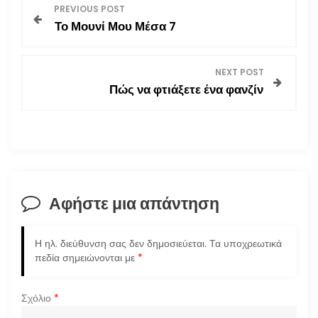
Π
PREVIOUS POST
Το Μουνί Μου Μέσα 7
λ
ο
NEXT POST
Πώς να φτιάξετε ένα φανζίν
ή
γ
η
σ
Αφήστε μια απάντηση
η
Η ηλ. διεύθυνση σας δεν δημοσιεύεται.
Τα υποχρεωτικά
ά
πεδία σημειώνονται με
*
ρ
Σχόλιο
*