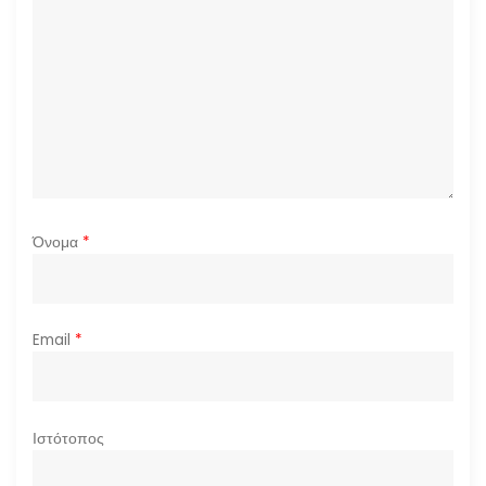
θ
ρ
ω
ν
Όνομα
*
Email
*
Ιστότοπος