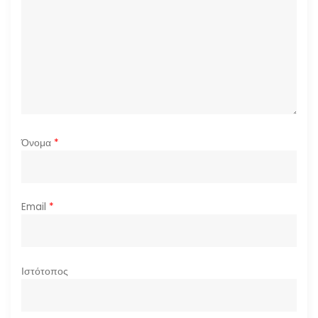
ρ
ω
ν
Όνομα
*
Email
*
Ιστότοπος