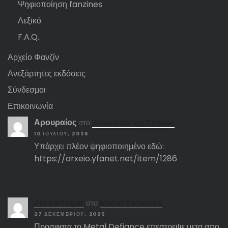
Ψηφιοποίηση fanzines
Λεξικό
F.A.Q.
Αρχείο Φανζίν
Ανεξάρτητες εκδόσεις
Σύνδεσμοι
Επικοινωνία
Αρουραίος
στο
Ξυλοκόποι της Ερήμου
10 ΙΟΥΛΊΟΥ, 2026
Υπάρχει πλέον ψηφιοποιημένο εδώ:
https://arxeio.yfanet.net/item/1286
Αlx Belfegor
στο
Metal Defiance
27 ΔΕΚΕΜΒΡΊΟΥ, 2025
Προσφατα το Metal Defiance επεστρεψε μετα απο