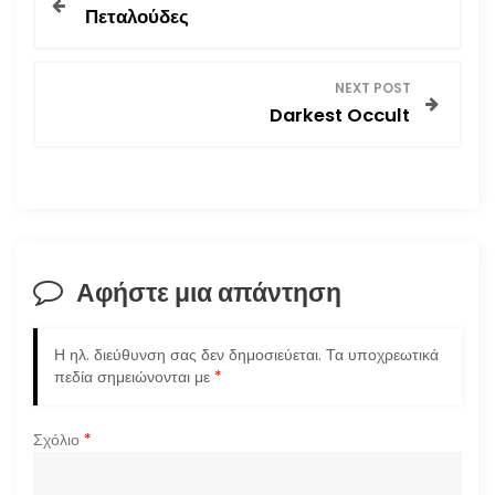
Πεταλούδες
λ
ο
NEXT POST
Darkest Occult
ή
γ
η
σ
Αφήστε μια απάντηση
η
Η ηλ. διεύθυνση σας δεν δημοσιεύεται.
Τα υποχρεωτικά
ά
πεδία σημειώνονται με
*
ρ
Σχόλιο
*
θ