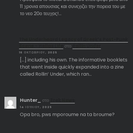
11 χρονια απουσιας και συνεχιζει την πορεια του με
το νεο 20ο τευχος!…
The Underheard Legacy of Greek’s Post-Punk
Scene – Hellas Life
στο
Rollin Under
16 ΟΚΤΩΒΡΊΟΥ, 2025
[…] including his own. The informative booklets
that went inside quickly expanded into a zine
called Rollin’ Under, which ran…
Hunter_
στο
Trek News
14 ΙΟΥΛΊΟΥ, 2025
Opa bro, pws mporoume na ta broume?