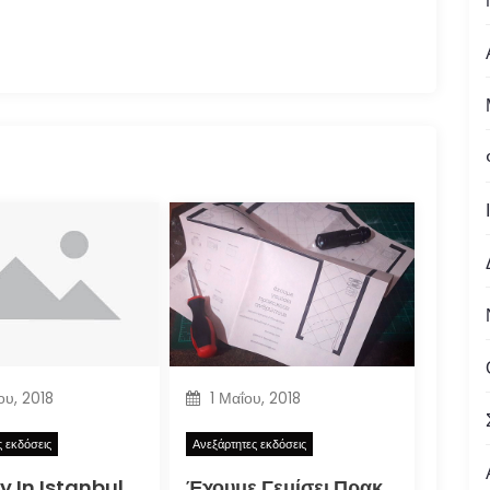
ου, 2018
1 Μαΐου, 2018
ς εκδόσεις
Ανεξάρτητες εκδόσεις
y In Istanbul
Έχουμε Γεμίσει Πρακτικούς Ανθρώπους