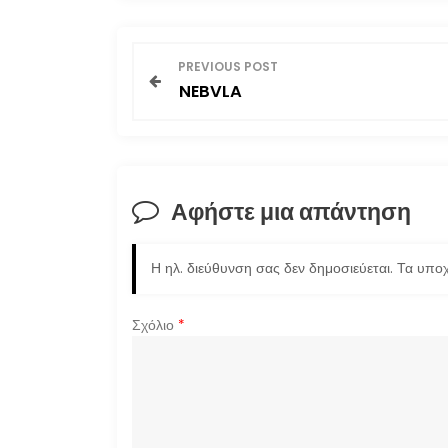
Π
PREVIOUS POST
NEBVLA
λ
ο
ή
Αφήστε μια απάντηση
γ
Η ηλ. διεύθυνση σας δεν δημοσιεύεται.
Τα υποχ
η
σ
Σχόλιο
*
η
ά