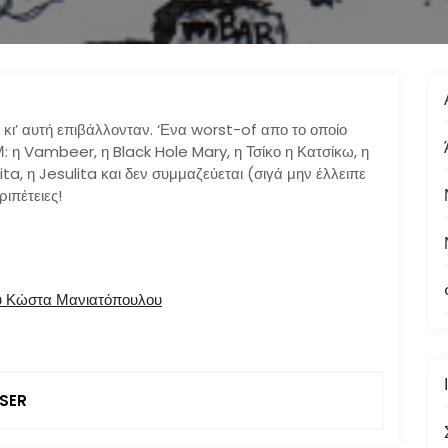
ν κι’ αυτή επιβάλλονταν. ‘Ενα worst-of απο το οποίο
: η Vambeer, η Black Hole Mary, η Τσίκο η Κατσίκω, η
ita, η Jesulita και δεν συμμαζεύεται (σιγά μην έλλειπε
ριπέτειες!
υ Κώστα Μανιατόπουλου
SER