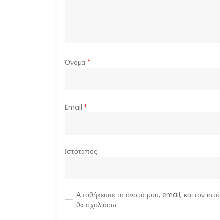
ρ
θ
ρ
Όνομα
*
ω
ν
Email
*
Ιστότοπος
Αποθήκευσε το όνομά μου, email, και τον ιστ
θα σχολιάσω.