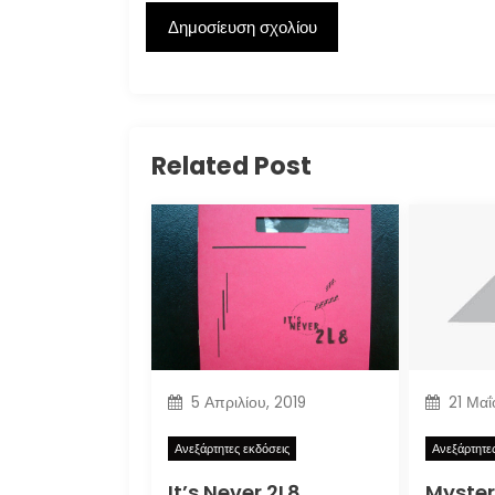
Related Post
5 Απριλίου, 2019
21 Μαΐ
Ανεξάρτητες εκδόσεις
Ανεξάρτητε
It’s Never 2L8
Myster