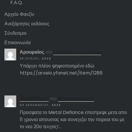
F.A.Q.
Αρχείο Φανζίν
Ανεξάρτητες εκδόσεις
Σύνδεσμοι
Επικοινωνία
Αρουραίος
στο
Ξυλοκόποι της Ερήμου
10 ΙΟΥΛΊΟΥ, 2026
Υπάρχει πλέον ψηφιοποιημένο εδώ:
https://arxeio.yfanet.net/item/1286
Αlx Belfegor
στο
Metal Defiance
27 ΔΕΚΕΜΒΡΊΟΥ, 2025
Προσφατα το Metal Defiance επεστρεψε μετα απο
11 χρονια απουσιας και συνεχιζει την πορεια του με
το νεο 20ο τευχος!…