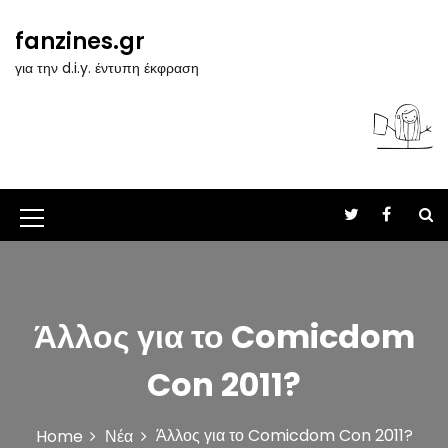
S
k
fanzines.gr
i
για την d.i.y. έντυπη έκφραση
p
t
o
c
o
n
t
M
e
n
e
t
n
u
Άλλος για το Comicdom
I
Con 2011?
c
o
Άλλος για το Comicdom Con 2011?
Home
Νέα