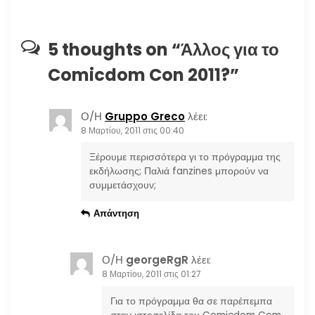
σ
η
5 thoughts on “
Άλλος για το
Comicdom Con 2011?
”
ά
ρ
Ο/Η
Gruppo Greco
λέει:
8 Μαρτίου, 2011 στις 00:40
θ
Ξέρουμε περισσότερα γι το πρόγραμμα της
ρ
εκδήλωσης; Παλιά fanzines μπορούν να
συμμετάσχουν;
ω
Απάντηση
ν
Ο/Η
georgeRgR
λέει:
8 Μαρτίου, 2011 στις 01:27
Για το πρόγραμμα θα σε παρέπεμπα