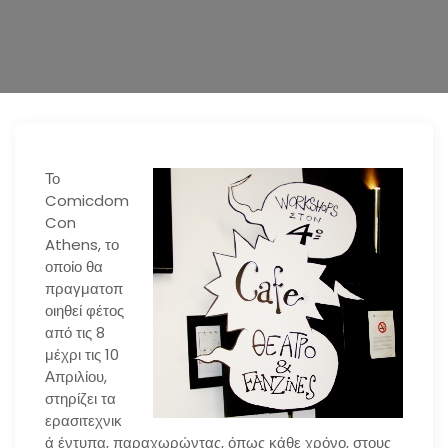
n
Το
Comicdom
Con
Athens, το
οποίο θα
πραγματοπ
οιηθεί φέτος
από τις 8
μέχρι τις 10
Απριλίου,
στηρίζει τα
ερασιτεχνικ
ά έντυπα, παραχωρώντας, όπως κάθε χρόνο, στους