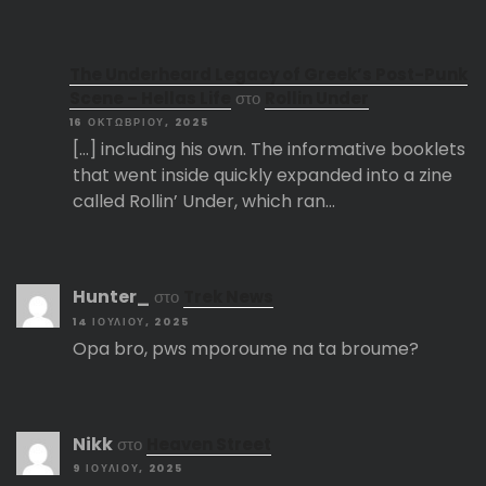
The Underheard Legacy of Greek’s Post-Punk
Scene – Hellas Life
στο
Rollin Under
16 ΟΚΤΩΒΡΊΟΥ, 2025
[…] including his own. The informative booklets
that went inside quickly expanded into a zine
called Rollin’ Under, which ran…
Hunter_
στο
Trek News
14 ΙΟΥΛΊΟΥ, 2025
Opa bro, pws mporoume na ta broume?
Nikk
στο
Heaven Street
9 ΙΟΥΛΊΟΥ, 2025