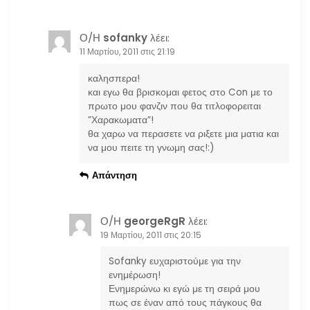
Ο/Η
sofanky
λέει:
11 Μαρτίου, 2011 στις 21:19
καλησπερα!
και εγω θα βρισκομαι φετος στο Con με το
πρωτο μου φανζιν που θα τιτλοφορειται
”Χαρακωματα”!
θα χαρω να περασετε να ριξετε μια ματια και
να μου πειτε τη γνωμη σας!:)
Απάντηση
Ο/Η
georgeRgR
λέει:
19 Μαρτίου, 2011 στις 20:15
Sofanky ευχαριστούμε για την
ενημέρωση!
Ενημερώνω κι εγώ με τη σειρά μου
πως σε έναν από τους πάγκους θα