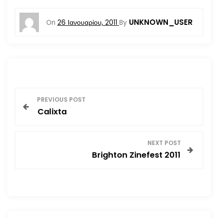
UNKNOWN_USER
On
26 Ιανουαρίου, 2011
By
Π
PREVIOUS POST
Calixta
λ
ο
NEXT POST
Brighton Zinefest 2011
ή
γ
η