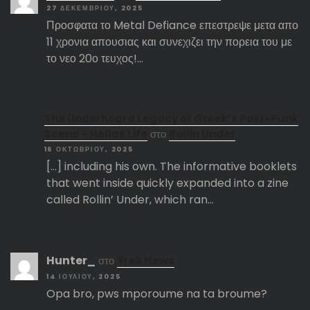
27 ΔΕΚΕΜΒΡΊΟΥ, 2025
Προσφατα το Metal Defiance επεστρεψε μετα απο
11 χρονια απουσιας και συνεχιζει την πορεια του με
το νεο 20ο τευχος!…
The Underheard Legacy of Greek’s Post-Punk
Scene – Hellas Life
στο
Rollin Under
16 ΟΚΤΩΒΡΊΟΥ, 2025
[…] including his own. The informative booklets
that went inside quickly expanded into a zine
called Rollin’ Under, which ran…
Hunter_
στο
Trek News
14 ΙΟΥΛΊΟΥ, 2025
Opa bro, pws mporoume na ta broume?