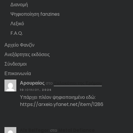
Διανομή
Ψηφιοποίηση fanzines
Λεξικό
F.A.Q.
Αρχείο Φανζίν
Ανεξάρτητες εκδόσεις
Σύνδεσμοι
Επικοινωνία
Αρουραίος
στο
Ξυλοκόποι της Ερήμου
10 ΙΟΥΛΊΟΥ, 2026
Υπάρχει πλέον ψηφιοποιημένο εδώ:
https://arxeio.yfanet.net/item/1286
Αlx Belfegor
στο
Metal Defiance