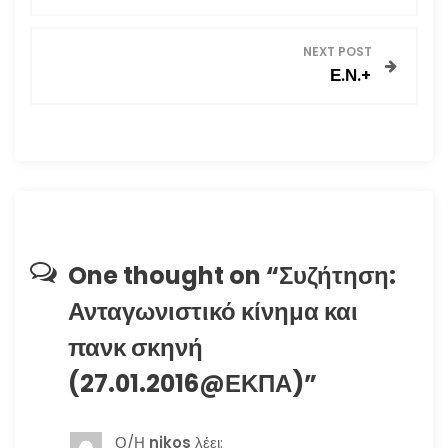
λ
ο
NEXT POST
Ε.Ν.+
ή
γ
η
σ
η
One thought on “
Συζήτηση:
Ανταγωνιστικό κίνημα και
ά
πανκ σκηνή
ρ
(27.01.2016@ΕΚΠΑ)
”
θ
Ο/Η
nikos
λέει: