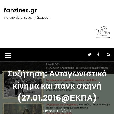
S
k
fanzines.gr
i
για την d.i.y. έντυπη έκφραση
p
t
o
c
o
n
t
M
e
n
e
t
Συζήτηση: Ανταγωνιστικό
n
u
κίνημα και πανκ σκηνή
I
(27.01.2016@ΕΚΠΑ)
c
o
Home
Νέα