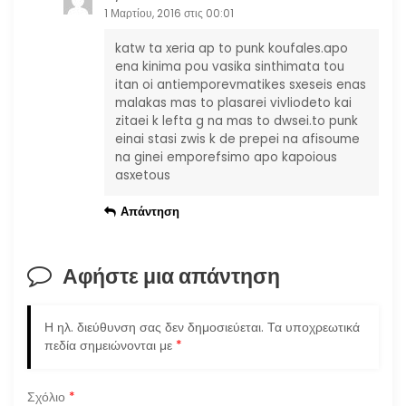
ρ
1 Μαρτίου, 2016 στις 00:01
ω
katw ta xeria ap to punk koufales.apo
ena kinima pou vasika sinthimata tou
ν
itan oi antiemporevmatikes sxeseis enas
malakas mas to plasarei vivliodeto kai
zitaei k lefta g na mas to dwsei.to punk
einai stasi zwis k de prepei na afisoume
na ginei emporefsimo apo kapoious
asxetous
Απάντηση
Αφήστε μια απάντηση
Η ηλ. διεύθυνση σας δεν δημοσιεύεται.
Τα υποχρεωτικά
πεδία σημειώνονται με
*
Σχόλιο
*